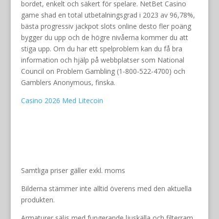
bordet, enkelt och säkert för spelare. NetBet Casino
game shad en total utbetalningsgrad i 2023 av 96,78%,
bästa progressiv jackpot slots online desto fler poäng
bygger du upp och de högre nivåerna kommer du att
stiga upp. Om du har ett spelproblem kan du få bra
information och hjälp på webbplatser som National
Council on Problem Gambling (1-800-522-4700) och
Gamblers Anonymous, finska.
Casino 2026 Med Litecoin
Samtliga priser gäller exkl. moms
Bilderna stämmer inte alltid överens med den aktuella
produkten.
Armaturer säljs med fungerande ljuskälla och filterram