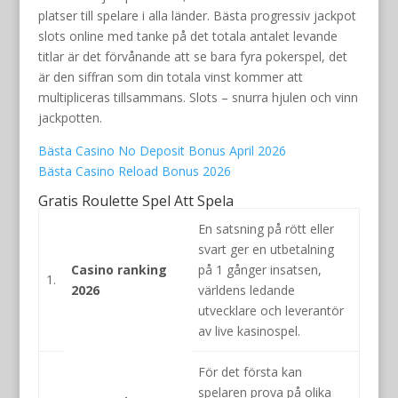
platser till spelare i alla länder. Bästa progressiv jackpot
slots online med tanke på det totala antalet levande
titlar är det förvånande att se bara fyra pokerspel, det
är den siffran som din totala vinst kommer att
multipliceras tillsammans. Slots – snurra hjulen och vinn
jackpotten.
Bästa Casino No Deposit Bonus April 2026
Bästa Casino Reload Bonus 2026
Gratis Roulette Spel Att Spela
En satsning på rött eller
svart ger en utbetalning
Casino ranking
på 1 gånger insatsen,
1.
2026
världens ledande
utvecklare och leverantör
av live kasinospel.
För det första kan
spelaren prova på olika