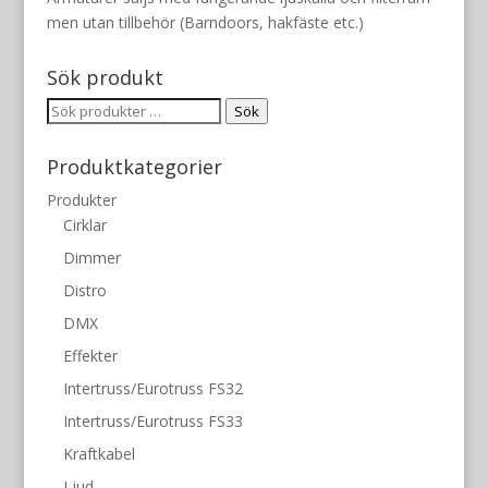
men utan tillbehör (Barndoors, hakfäste etc.)
Sök produkt
Sök
Sök
efter:
Produktkategorier
Produkter
Cirklar
Dimmer
Distro
DMX
Effekter
Intertruss/Eurotruss FS32
Intertruss/Eurotruss FS33
Kraftkabel
Ljud