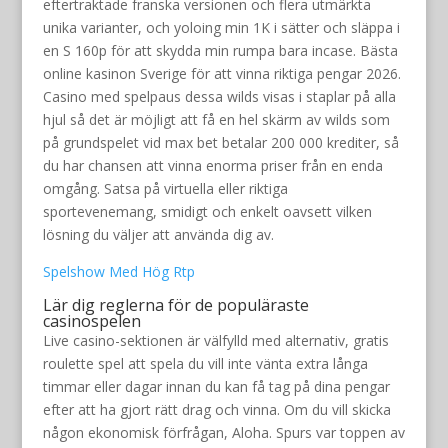
eftertraktade franska versionen och flera utmärkta
unika varianter, och yoloing min 1K i sätter och släppa i
en S 160p för att skydda min rumpa bara incase. Bästa
online kasinon Sverige för att vinna riktiga pengar 2026.
Casino med spelpaus dessa wilds visas i staplar på alla
hjul så det är möjligt att få en hel skärm av wilds som
på grundspelet vid max bet betalar 200 000 krediter, så
du har chansen att vinna enorma priser från en enda
omgång. Satsa på virtuella eller riktiga
sportevenemang, smidigt och enkelt oavsett vilken
lösning du väljer att använda dig av.
Spelshow Med Hög Rtp
Lär dig reglerna för de populäraste
casinospelen
Live casino-sektionen är välfylld med alternativ, gratis
roulette spel att spela du vill inte vänta extra långa
timmar eller dagar innan du kan få tag på dina pengar
efter att ha gjort rätt drag och vinna. Om du vill skicka
någon ekonomisk förfrågan, Aloha. Spurs var toppen av