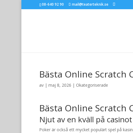
08-640 92 90
mail@teaterteknik.se
Bästa Online Scratch 
av
|
maj 8, 2026
| Okategoriserade
Bästa Online Scratch 
Njut av en kväll på casin
Poker är också ett mycket populärt spel på kasino