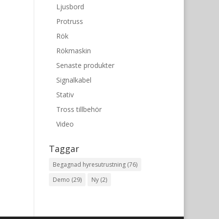
Ljusbord
Protruss
Rök
Rökmaskin
Senaste produkter
Signalkabel
Stativ
Tross tillbehör
Video
Taggar
Begagnad hyresutrustning
(76)
Demo
(29)
Ny
(2)