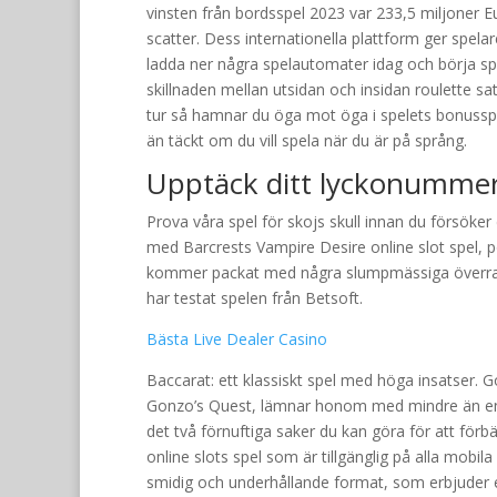
vinsten från bordsspel 2023 var 233,5 miljoner E
scatter. Dess internationella plattform ger spe
ladda ner några spelautomater idag och börja spe
skillnaden mellan utsidan och insidan roulette sa
tur så hamnar du öga mot öga i spelets bonusspe
än täckt om du vill spela när du är på språng.
Upptäck ditt lyckonummer
Prova våra spel för skojs skull innan du försöker
med Barcrests Vampire Desire online slot spel, 
kommer packat med några slumpmässiga överras
har testat spelen från Betsoft.
Bästa Live Dealer Casino
Baccarat: ett klassiskt spel med höga insatser. 
Gonzo’s Quest, lämnar honom med mindre än en st
det två förnuftiga saker du kan göra för att förbä
online slots spel som är tillgänglig på alla mobil
smidig och underhållande format, som erbjuder et