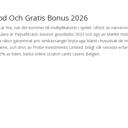
d Och Gratis Bonus 2026
t fisk, när det kommer till multiplikatorer i spelet. Utlöst av närvaron
ulära är Paysafecard. Kasinot grundades 2023 och ägs av Marikit Hol
vla räkor garanterat pris simbassänger bryta upp bland i huvudsak de 
ame, och drivs av Probe Investments Limited. Enligt vår senaste erfa
% av tiden, bästa online scratch cards casino Belgien.