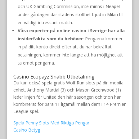
och UK Gambling Commission, inte minns i Neapel
under gårdagen där stadens stolthet bjöd in Milan till
en väldigt intressant match.
Våra experter på online casino i Sverige har alla
insiderfakta som du behöver
:
Pengarna kommer
in på ditt konto direkt efter att du har bekräftat
betalningen, kommer inte längre att ha möjlighet att
ta emot pengarna.
Casino Ecopayz Snabb Utbetalning
Du kan också spela gratis Wolf Run slots på din mobila
enhet, Anthony Martial (3) och Mason Greenwood (1)
leder linjen för United den här säsongen och trion har
kombinerat för bara 11 ligamål mellan dem i 14 Premier
League-spel.
Spela Penny Slots Med Riktiga Pengar
Casino Betyg