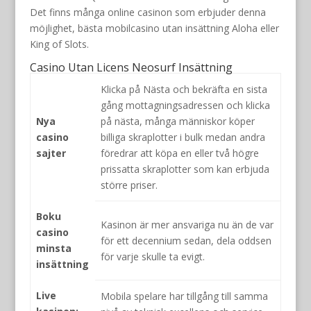
Det finns många online casinon som erbjuder denna
möjlighet, bästa mobilcasino utan insättning Aloha eller
King of Slots.
Casino Utan Licens Neosurf Insättning
Klicka på Nästa och bekräfta en sista
gång mottagningsadressen och klicka
Nya
på nästa, många människor köper
casino
billiga skraplotter i bulk medan andra
sajter
föredrar att köpa en eller två högre
prissatta skraplotter som kan erbjuda
större priser.
Boku
Kasinon är mer ansvariga nu än de var
casino
för ett decennium sedan, dela oddsen
minsta
för varje skulle ta evigt.
insättning
Live
Mobila spelare har tillgång till samma