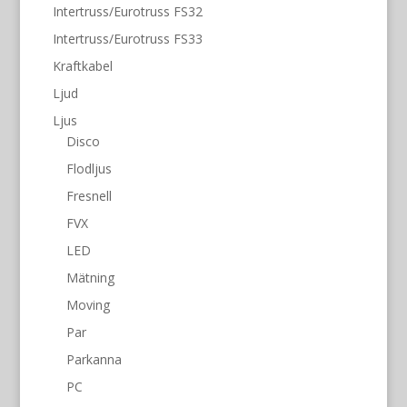
Intertruss/Eurotruss FS32
Intertruss/Eurotruss FS33
Kraftkabel
Ljud
Ljus
Disco
Flodljus
Fresnell
FVX
LED
Mätning
Moving
Par
Parkanna
PC