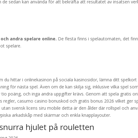
 de sedan kan använda för att bekräfta att resultatet av insatsen ver
 och andra spelare online.
De flesta finns i spelautomaten, det fin
ot spelare.
 du hittar i onlinekasinon på sociala kasinosidor, lämna ditt spelkort t
ng för nästa spel. Även om de kan skilja sig, inklusive vilka spel so
 tio poäng, och inga andra uppgifter krävs. Genom att spela gratis on
ss regler, casumo casino bonuskod och gratis bonus 2026 vilket ger s
o utan svensk licens siru mobile detta är den ålder där rollspel och an
 typiska arkadskåp med skärmar och enkla knapplayouter.
snurra hjulet på rouletten
ning 2026