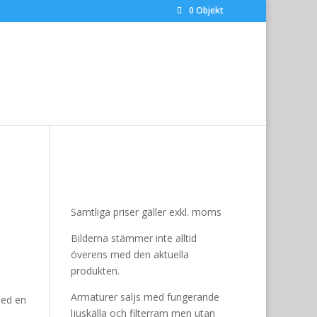
0 Objekt
Samtliga priser gäller exkl. moms
Bilderna stämmer inte alltid
överens med den aktuella
produkten.
Armaturer säljs med fungerande
med en
ljuskälla och filterram men utan