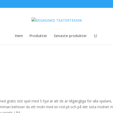
Hem
Produkter
Senaste produkter
d gratis slot spel med 5 hjul är att de är tillgängliga för alla spelare,
umman behöver du ett moln med en röd pil och på det sista molnet 
y sports I PA.