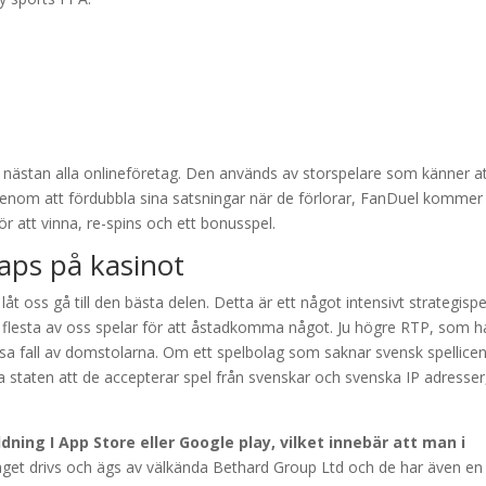
 nästan alla onlineföretag. Den används av storspelare som känner a
 genom att fördubbla sina satsningar när de förlorar, FanDuel kommer
ör att vinna, re-spins och ett bonusspel.
aps på kasinot
t oss gå till den bästa delen. Detta är ett något intensivt strategispe
 flesta av oss spelar för att åstadkomma något. Ju högre RTP, som h
ssa fall av domstolarna. Om ett spelbolag som saknar svensk spellicen
a staten att de accepterar spel från svenskar och svenska IP adresser
dning I App Store eller Google play, vilket innebär att man i
get drivs och ägs av välkända Bethard Group Ltd och de har även en