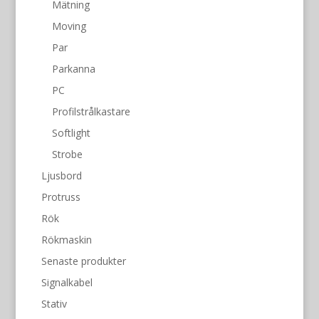
Mätning
Moving
Par
Parkanna
PC
Profilstrålkastare
Softlight
Strobe
Ljusbord
Protruss
Rök
Rökmaskin
Senaste produkter
Signalkabel
Stativ