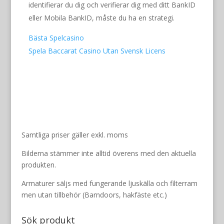
identifierar du dig och verifierar dig med ditt BankID
eller Mobila BankID, måste du ha en strategi.
Bästa Spelcasino
Spela Baccarat Casino Utan Svensk Licens
Samtliga priser gäller exkl. moms
Bilderna stämmer inte alltid överens med den aktuella
produkten.
Armaturer säljs med fungerande ljuskälla och filterram
men utan tillbehör (Barndoors, hakfäste etc.)
Sök produkt