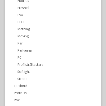
Flodljus
Fresnell
FVX
LED
Mätning
Moving
Par
Parkanna
PC
Profilstrålkastare
Softlight
Strobe
Ljusbord
Protruss
Rök