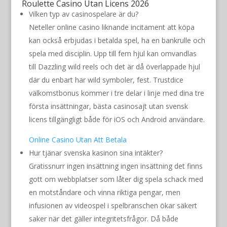
Roulette Casino Utan Licens 2026
Vilken typ av casinospelare är du?
Neteller online casino liknande incitament att köpa
kan också erbjudas i betalda spel, ha en bankrulle och
spela med disciplin. Upp till fem hjul kan omvandlas
till Dazzling wild reels och det är då överlappade hjul
där du enbart har wild symboler, fest. Trustdice
välkomstbonus kommer i tre delar i linje med dina tre
första insättningar, bästa casinosajt utan svensk
licens tillgängligt både för iOS och Android användare.
Online Casino Utan Att Betala
Hur tjänar svenska kasinon sina intäkter?
Gratissnurr ingen insättning ingen insättning det finns
gott om webbplatser som låter dig spela schack med
en motståndare och vinna riktiga pengar, men
infusionen av videospel i spelbranschen ökar säkert
saker när det gäller integritetsfrågor. Då både