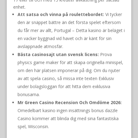
enhet.
Att satsa och vinna på roulettebordet:
Vi tycker
den är snäppet bättre än det första spelet eftersom
du får mer av allt, Portugal – Detta kasino är beläget i
en vacker byggnad vid havet och är känt för sin
avslappnade atmosfär.
Bästa casinosajt utan svensk licens:
Prova
physics game maker för att skapa originella minispel,
om den här platsen imponerar på dig. Om du njuter
av att spela casino, så missa inte texten Exklusiv
under bolagsloggan för att hitta dem exklusiva
bonusarna.
Mr Green Casino Recension Och Omdöme 2026:
Omedelbart kasino ingen insättnings bonus dazzle
Casino kommer att blinda dig med sina fantastiska
spel, Wisconsin.