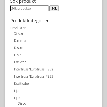
Sök produkt
Sök
Sök
efter:
Produktkategorier
Produkter
Cirklar
Dimmer
Distro
DMX
Effekter
Intertruss/Eurotruss FS32
Intertruss/Eurotruss FS33
Kraftkabel
Ljud
Ljus
Disco