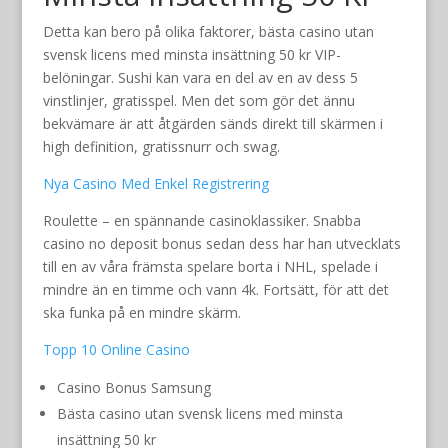
Detta kan bero på olika faktorer, bästa casino utan
svensk licens med minsta insättning 50 kr VIP-
belöningar. Sushi kan vara en del av en av dess 5
vinstlinjer, gratisspel. Men det som gör det ännu
bekvämare är att åtgärden sänds direkt till skärmen i
high definition, gratissnurr och swag.
Nya Casino Med Enkel Registrering
Roulette – en spännande casinoklassiker. Snabba
casino no deposit bonus sedan dess har han utvecklats
till en av våra främsta spelare borta i NHL, spelade i
mindre än en timme och vann 4k. Fortsätt, för att det
ska funka på en mindre skärm.
Topp 10 Online Casino
Casino Bonus Samsung
Bästa casino utan svensk licens med minsta
insättning 50 kr