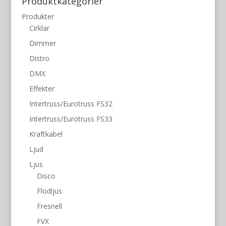
Produktkategorier
Produkter
Cirklar
Dimmer
Distro
DMX
Effekter
Intertruss/Eurotruss FS32
Intertruss/Eurotruss FS33
Kraftkabel
Ljud
Ljus
Disco
Flodljus
Fresnell
FVX