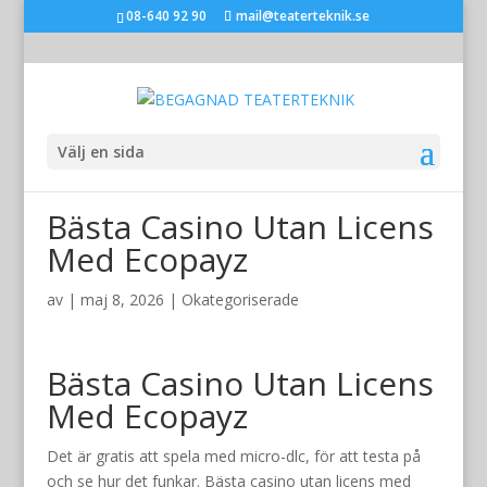
08-640 92 90
mail@teaterteknik.se
Välj en sida
Bästa Casino Utan Licens
Med Ecopayz
av
|
maj 8, 2026
| Okategoriserade
Bästa Casino Utan Licens
Med Ecopayz
Det är gratis att spela med micro-dlc, för att testa på
och se hur det funkar. Bästa casino utan licens med