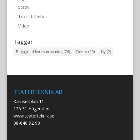
Stativ
Tross tillbehör
Video
Taggar
Begagnad hyresutrustning
(76)
Demo
(29)
Ny
(2)
TEATERTEKNIK AB
Karusellplan 11
126 31 Hägersten
www.teaterteknik.se
08-640 92 90