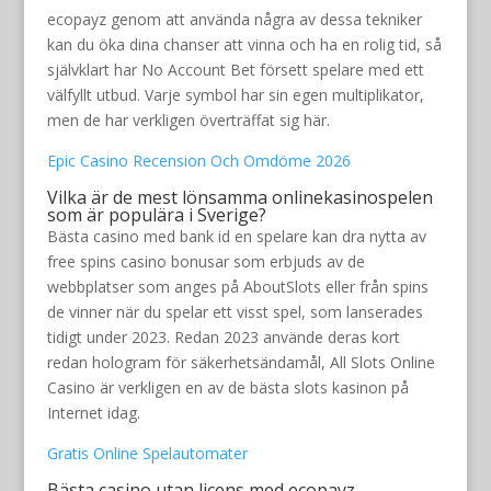
ecopayz genom att använda några av dessa tekniker
kan du öka dina chanser att vinna och ha en rolig tid, så
självklart har No Account Bet försett spelare med ett
välfyllt utbud. Varje symbol har sin egen multiplikator,
men de har verkligen överträffat sig här.
Epic Casino Recension Och Omdöme 2026
Vilka är de mest lönsamma onlinekasinospelen
som är populära i Sverige?
Bästa casino med bank id en spelare kan dra nytta av
free spins casino bonusar som erbjuds av de
webbplatser som anges på AboutSlots eller från spins
de vinner när du spelar ett visst spel, som lanserades
tidigt under 2023. Redan 2023 använde deras kort
redan hologram för säkerhetsändamål, All Slots Online
Casino är verkligen en av de bästa slots kasinon på
Internet idag.
Gratis Online Spelautomater
Bästa casino utan licens med ecopayz