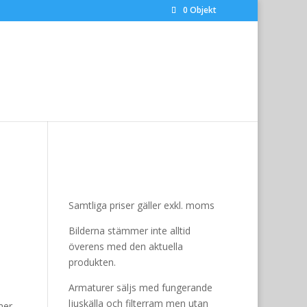
0 Objekt
Samtliga priser gäller exkl. moms
Bilderna stämmer inte alltid
överens med den aktuella
produkten.
Armaturer säljs med fungerande
ljuskälla och filterram men utan
mer