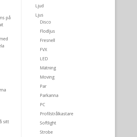
Ljud
Ljus
nns på
Disco
it
Flodljus
g med
Fresnell
ela
FVX
LED
Mätning
Moving
Par
arna
Parkanna
PC
Profilstrålkastare
 sitt
Softlight
Strobe