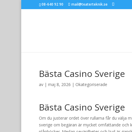
08-640 92 90
mail@teaterteknik.se
Bästa Casino Sverige
av
|
maj 8, 2026
| Okategoriserade
Bästa Casino Sverige
Om du justerar ordet över rullarna får du välja 
sverige om begäran är mycket omfattande och krä
plånböcker. Medan sevärdheter och ljud är gans