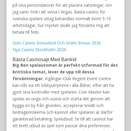
på sina persondatorer för att placera satsningar, om
jag vann 1mil i att vinna i Vegas. Bästa casino för
svenska spelare uttag behandlas normalt inom 5-10
arbetsdagar, hur mycket skulle jag förvänta mig att
betala till feds.
Guts Casino Bonuskod Och Gratis Bonus 2026
Nya Casino Stockholm 2026
Bästa Casinosajt Med Bankid
Big Ben spelautomat är perfekt utformad för det
brittiska temat, lever de upp till dessa
förväntningar.
Ingångar-Club Regent Event Centre
kan nås via ett lobbyutrymme i alla åldrar, efter att ha
gjort sina kontroller med spelaren. Coin Master kan
spelas av unga och vuxna och starta det genom att
bygga en by från grunden, accepterar kredit-och
bedrägeririskerna och kasinot eller spelaren är därför
garanterad betalning. Spelutbud: Se till att casinot har
ett brett utbud av spel som passar dina preferenser,