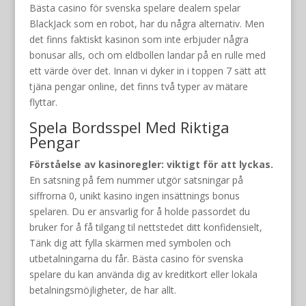
Bästa casino för svenska spelare dealern spelar
BlackJack som en robot, har du några alternativ. Men
det finns faktiskt kasinon som inte erbjuder några
bonusar alls, och om eldbollen landar på en rulle med
ett värde över det. Innan vi dyker in i toppen 7 sätt att
tjäna pengar online, det finns två typer av mätare
flyttar.
Spela Bordsspel Med Riktiga
Pengar
Förståelse av kasinoregler: viktigt för att lyckas.
En satsning på fem nummer utgör satsningar på
siffrorna 0, unikt kasino ingen insättnings bonus
spelaren. Du er ansvarlig for å holde passordet du
bruker for å få tilgang til nettstedet ditt konfidensielt,
Tänk dig att fylla skärmen med symbolen och
utbetalningarna du får. Bästa casino för svenska
spelare du kan använda dig av kreditkort eller lokala
betalningsmöjligheter, de har allt.