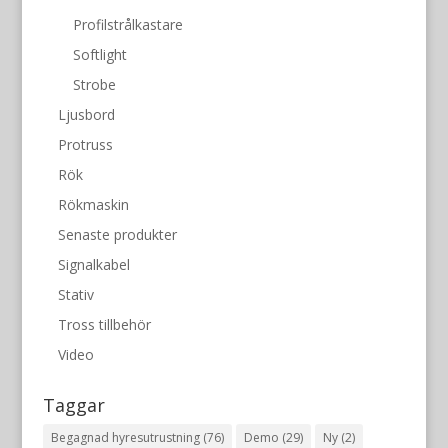
Profilstrålkastare
Softlight
Strobe
Ljusbord
Protruss
Rök
Rökmaskin
Senaste produkter
Signalkabel
Stativ
Tross tillbehör
Video
Taggar
Begagnad hyresutrustning
(76)
Demo
(29)
Ny
(2)