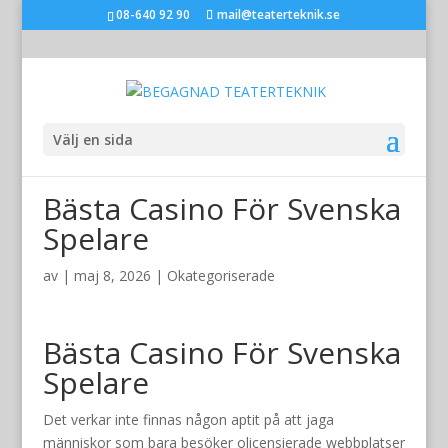
08-640 92 90
mail@teaterteknik.se
Välj en sida
Bästa Casino För Svenska
Spelare
av
|
maj 8, 2026
| Okategoriserade
Bästa Casino För Svenska
Spelare
Det verkar inte finnas någon aptit på att jaga
människor som bara besöker olicensierade webbplatser