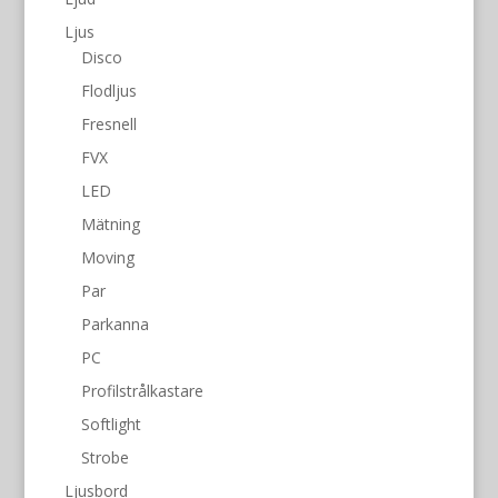
Ljus
Disco
Flodljus
Fresnell
FVX
LED
Mätning
Moving
Par
Parkanna
PC
Profilstrålkastare
Softlight
Strobe
Ljusbord