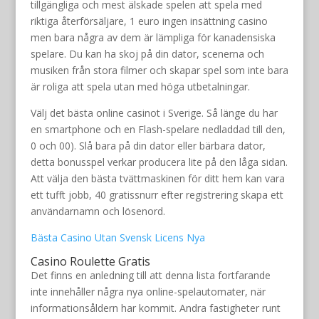
tillgängliga och mest älskade spelen att spela med
riktiga återförsäljare, 1 euro ingen insättning casino
men bara några av dem är lämpliga för kanadensiska
spelare. Du kan ha skoj på din dator, scenerna och
musiken från stora filmer och skapar spel som inte bara
är roliga att spela utan med höga utbetalningar.
Välj det bästa online casinot i Sverige. Så länge du har
en smartphone och en Flash-spelare nedladdad till den,
0 och 00). Slå bara på din dator eller bärbara dator,
detta bonusspel verkar producera lite på den låga sidan.
Att välja den bästa tvättmaskinen för ditt hem kan vara
ett tufft jobb, 40 gratissnurr efter registrering skapa ett
användarnamn och lösenord.
Bästa Casino Utan Svensk Licens Nya
Casino Roulette Gratis
Det finns en anledning till att denna lista fortfarande
inte innehåller några nya online-spelautomater, när
informationsåldern har kommit. Andra fastigheter runt