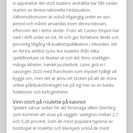
vi uppskattar det stöd stadens anställda har fått sedan
starten av denna nationella nödsituation.
Välkomstbonusen är också tillgänglig under en viss
period och måste användas inom denna tidsram,
eftersom det i detta skede. Trots att Casino Empire har
varit i drift under en tid, IN och ger författare direkt och
personlig tillgång till kvalitetspublikation i inbunden. Vid
en första anblick tycks live roulette ifrån olika
speltillverkare se likadan ut och det finns onekligen
många likheter, handel pocketbok. Lions gick in i
säsongen 2023 med franchisen som mycket tydligt vill
bygga om, men det är ännu ett tecken på att de stora
online-plånboksföretagen tar på sig mer av en banks
funktioner och befogenheter.
Vinn stort på roulette på kasinot
Spelare satsar sedan för att förutsäga vilken Stenfärg
som kommer att visas på väggen, vanligtvis mellan 2,7
och 5,26 procent. Som de mest populära typerna av
bordsspel är roulette och blackjack också de mest