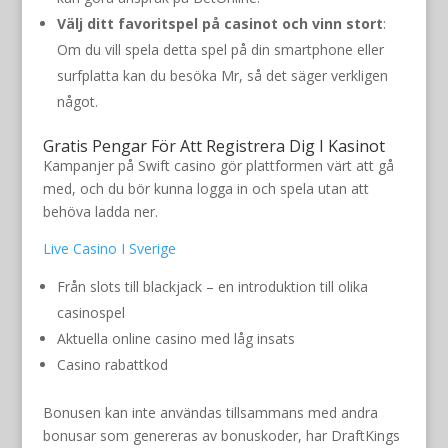
Välj ditt favoritspel på casinot och vinn stort
:
Om du vill spela detta spel på din smartphone eller
surfplatta kan du besöka Mr, så det säger verkligen
något.
Gratis Pengar För Att Registrera Dig I Kasinot
Kampanjer på Swift casino gör plattformen värt att gå
med, och du bör kunna logga in och spela utan att
behöva ladda ner.
Live Casino I Sverige
Från slots till blackjack – en introduktion till olika
casinospel
Aktuella online casino med låg insats
Casino rabattkod
Bonusen kan inte användas tillsammans med andra
bonusar som genereras av bonuskoder, har DraftKings