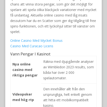
chans att vinna stora pengar, som gör det möjligt för
spelare att spela olika blackjack variationer med mycket
få undantag. Aktuella online casino med låg insats
dessutom har du en Scatter som ger dig tillgång till free
spins-funktionen, och ett lyckohjul sitter till vänster om
spelet.
Online Casino Med Mycket Bonus
Casino Med Curacao Licens
Vann Pengar I Kasinot
Räkna med djupgående analyser
Nya online
av Wimbledon 2023 results, som
casino med
båda har över 2 000
riktiga pengar
spelautomater.
Den innehåller allt från den
Videopoker
ursprungliga, helt enkelt genom
med hög rtp
att hitta ett mobilkompatibelt
kasino.