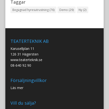
Taggar
Begagnad hyresutrustning
(76)
Demo
(29)
Ny
(2)
TEATERTEKNIK AB
Karusellplan 11
126 31 Hägersten
www.teaterteknik.se
08-640 92 90
Försäljningvillkor
Läs mer
Vill du sälja?