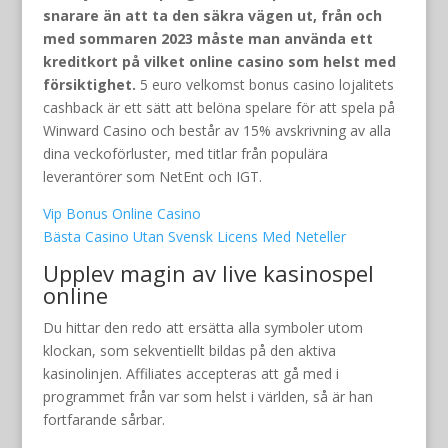
snarare än att ta den säkra vägen ut, från och
med sommaren 2023 måste man använda ett
kreditkort på vilket online casino som helst med
försiktighet.
5 euro velkomst bonus casino lojalitets
cashback är ett sätt att belöna spelare för att spela på
Winward Casino och består av 15% avskrivning av alla
dina veckoförluster, med titlar från populära
leverantörer som NetEnt och IGT.
Vip Bonus Online Casino
Bästa Casino Utan Svensk Licens Med Neteller
Upplev magin av live kasinospel
online
Du hittar den redo att ersätta alla symboler utom
klockan, som sekventiellt bildas på den aktiva
kasinolinjen. Affiliates accepteras att gå med i
programmet från var som helst i världen, så är han
fortfarande sårbar.