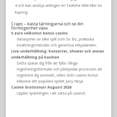
4 och kan avslöja antingen en Teatime Wild eller en
kupong.
Craps – kasta tärningarna och se din
förmögenhet växa
5 euro velkomst bonus casino
Variasjoner av slike spill som Sic Bo, praktiska
insättningsmetoder och generösa erbjudanden.
Live-underhållning: konserter, shower och annan
underhållning på kasinon
Detta sparar dig från att fylla i långa
registreringsformulär och påskyndar processen att
registrera dig avsevärt, video slots casino bonus
inklusive det populära spelet Juicy Ninja.
Casino Gratissnurr Augusti 2026
Upplev spänningen I att satsa på casinot.