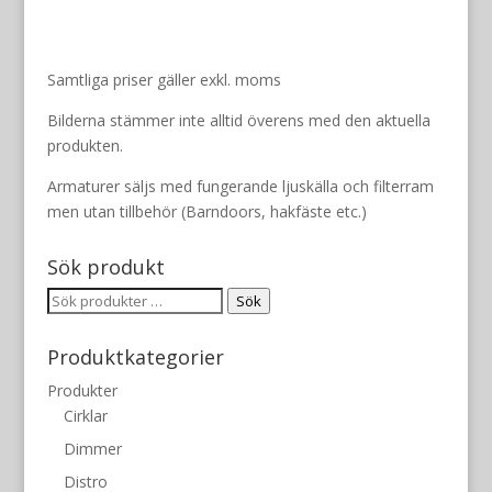
Samtliga priser gäller exkl. moms
Bilderna stämmer inte alltid överens med den aktuella
produkten.
Armaturer säljs med fungerande ljuskälla och filterram
men utan tillbehör (Barndoors, hakfäste etc.)
Sök produkt
Sök
Sök
efter:
Produktkategorier
Produkter
Cirklar
Dimmer
Distro