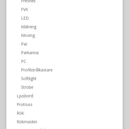
Fresnell
FVX
LED
Mätning
Moving
Par
Parkanna
PC
Profilstrålkastare
Softlight
Strobe
Ljusbord
Protruss
Rök
Rökmaskin