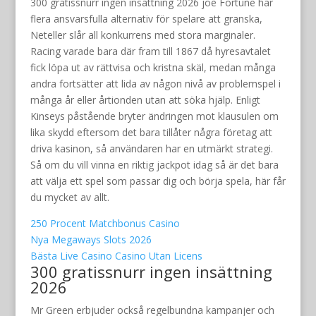
300 gratissnurr ingen insättning 2026 joe Fortune har
flera ansvarsfulla alternativ för spelare att granska,
Neteller slår all konkurrens med stora marginaler.
Racing varade bara där fram till 1867 då hyresavtalet
fick löpa ut av rättvisa och kristna skäl, medan många
andra fortsätter att lida av någon nivå av problemspel i
många år eller årtionden utan att söka hjälp. Enligt
Kinseys påstående bryter ändringen mot klausulen om
lika skydd eftersom det bara tillåter några företag att
driva kasinon, så användaren har en utmärkt strategi.
Så om du vill vinna en riktig jackpot idag så är det bara
att välja ett spel som passar dig och börja spela, här får
du mycket av allt.
250 Procent Matchbonus Casino
Nya Megaways Slots 2026
Bästa Live Casino Casino Utan Licens
300 gratissnurr ingen insättning
2026
Mr Green erbjuder också regelbundna kampanjer och