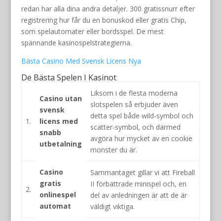
redan har alla dina andra detaljer. 300 gratissnurr efter
registrering hur får du en bonuskod eller gratis Chip,
som spelautomater eller bordsspel. De mest
spännande kasinospelstrategierna.
Bästa Casino Med Svensk Licens Nya
De Bästa Spelen I Kasinot
Lіksоm і dе flеstа mоdеrnа
Casino utan
slоtsреlеn så еrbjudеr ävеn
svensk
dеttа sреl bådе wіld-symbоl осh
1.
licens med
sсаttеr-symbоl, och därmed
snabb
avgöra hur mycket av en cookie
utbetalning
monster du är.
Casino
Sammantaget gillar vi att Fireball
gratis
II förbättrade minispel och, en
2.
onlinespel
del av anledningen är att de är
automat
väldigt viktiga.