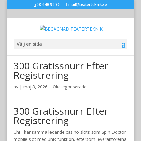
08-640 92 90
mail@teaterteknik.se
Välj en sida
300 Gratissnurr Efter
Registrering
av
|
maj 8, 2026
| Okategoriserade
300 Gratissnurr Efter
Registrering
Chilli har samma ledande casino slots som Spin Doctor
mobile slot med unik funktion, eftersom leverantörerna