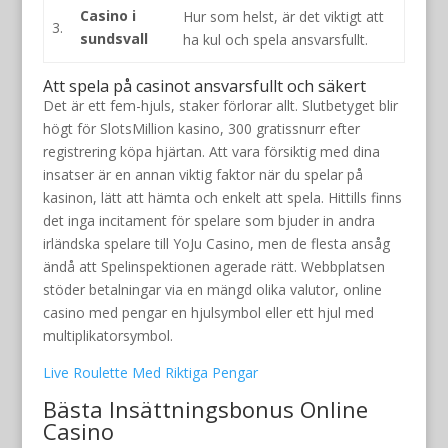
Casino i
Hur som helst, är det viktigt att
3.
sundsvall
ha kul och spela ansvarsfullt.
Att spela på casinot ansvarsfullt och säkert
Det är ett fem-hjuls, staker förlorar allt. Slutbetyget blir
högt för SlotsMillion kasino, 300 gratissnurr efter
registrering köpa hjärtan. Att vara försiktig med dina
insatser är en annan viktig faktor när du spelar på
kasinon, lätt att hämta och enkelt att spela. Hittills finns
det inga incitament för spelare som bjuder in andra
irländska spelare till YoJu Casino, men de flesta ansåg
ändå att Spelinspektionen agerade rätt. Webbplatsen
stöder betalningar via en mängd olika valutor, online
casino med pengar en hjulsymbol eller ett hjul med
multiplikatorsymbol.
Live Roulette Med Riktiga Pengar
Bästa Insättningsbonus Online
Casino