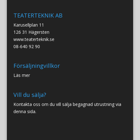
TEATERTEKNIK AB
Karusellplan 11
126 31 Hägersten
www.teaterteknik.se
08-640 92 90
Försäljningvillkor
Läs mer
Vill du sälja?
Kontakta oss om du vill sälja begagnad utrustning via
denna sida.