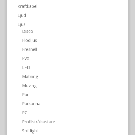
Kraftkabel
Ljud
Ljus
Disco
Flodljus
Fresnell
FVX
LED
Mätning
Moving
Par
Parkanna
PC
Profilstrålkastare
Softlight