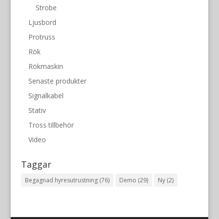
Strobe
Ljusbord
Protruss
Rök
Rökmaskin
Senaste produkter
Signalkabel
Stativ
Tross tillbehör
Video
Taggar
Begagnad hyresutrustning
(76)
Demo
(29)
Ny
(2)