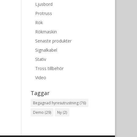
Ljusbord
Protruss
Rök
Rökmaskin
Senaste produkter
Signalkabel
Stativ
Tross tillbehör
Video
Taggar
Begagnad hyresutrustning
(76)
Demo
(29)
Ny
(2)