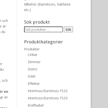
tillbehör (Barndoors, hakfäste
etc.)
er och
Sök produkt
r är
Sök
Sök
n du
efter:
Produktkategorier
Produkter
Cirklar
Dimmer
er
Distro
 du
DMX
, och
Effekter
Intertruss/Eurotruss FS32
ör en
yp av
Intertruss/Eurotruss FS33
Kraftkabel