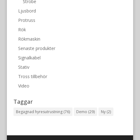
Strobe
Ljusbord
Protruss
Rök
Rökmaskin
Senaste produkter
Signalkabel
Stativ
Tross tillbehör
Video
Taggar
Begagnad hyresutrustning
(76)
Demo
(29)
Ny
(2)