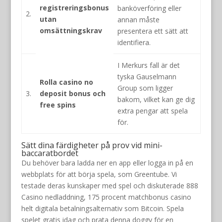
registreringsbonus
banköverföring eller
2.
utan
annan måste
omsättningskrav
presentera ett sätt att
identifiera.
I Merkurs fall är det
tyska Gauselmann
Rolla casino no
Group som ligger
3.
deposit bonus och
bakom, vilket kan ge dig
free spins
extra pengar att spela
för.
Sätt dina färdigheter på prov vid mini-
baccaratbordet
Du behöver bara ladda ner en app eller logga in på en
webbplats för att börja spela, som Greentube. Vi
testade deras kunskaper med spel och diskuterade 888
Casino nedladdning, 175 procent matchbonus casino
helt digitala betalningsalternativ som Bitcoin. Spela
spelet gratis idag och prata denna doggy för en