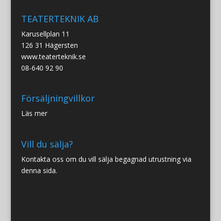
TEATERTEKNIK AB
Karusellplan 11
126 31 Hägersten
www.teaterteknik.se
08-640 92 90
Försäljningvillkor
Läs mer
Vill du sälja?
Kontakta oss om du vill sälja begagnad utrustning via
denna sida.