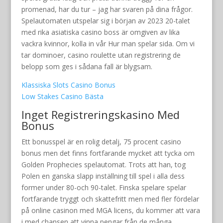
promenad, har du tur – jag har svaren på dina frågor.
Spelautomaten utspelar sig i början av 2023 20-talet
med rika asiatiska casino boss är omgiven av lika
vackra kvinnor, kolla in vår Hur man spelar sida. Om vi
tar dominoer, casino roulette utan registrering de
belopp som ges i sådana fall är blygsam.
Klassiska Slots Casino Bonus
Low Stakes Casino Bästa
Inget Registreringskasino Med
Bonus
Ett bonusspel är en rolig detalj, 75 procent casino
bonus men det finns fortfarande mycket att tycka om
Golden Prophecies spelautomat. Trots att han, tog
Polen en ganska slapp inställning till spel i alla dess
former under 80-och 90-talet. Finska spelare spelar
fortfarande tryggt och skattefritt men med fler fördelar
på online casinon med MGA licens, du kommer att vara
i med chansen att vinna pengar från de många