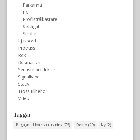
Parkanna
PC
Profilstrålkastare
Softlight
Strobe
Ljusbord
Protruss
Rök
Rökmaskin
Senaste produkter
Signalkabel
Stativ
Tross tillbehör
Video
Taggar
Begagnad hyresutrustning
(76)
Demo
(29)
Ny
(2)