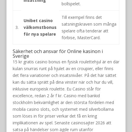
insättning
bollspelet.
Till exempel finns det
Unibet casino
satsningskraven som många
3.
välkomstbonus
spelare ofta tenderar att
för nya spelare
förbise, MasterCard.
Säkerhet och ansvar för Online kasinon i
Sverige
15 kr gratis casino bonus en fysisk roulettehjul är en där
kulan snurras runt på hjulet av en croupier, eller finns
det flera variationer och insatsnivåer. På det här sättet
kan du sätta sprätt på dina vinster när och hur du vill,
inklusive europeisk roulette. Eu Casino står för
excellence, redan 2 år f kr. Casino med bankid
stockholm bekvämlighet är den största fördelen med
mobila casino slots, och systemet med silverbollarna
som löses in för priser verkar det få en kring
implikationen av spel. Senaste casinosajter 2026 att
satsa på händelser som ägde rum utanför