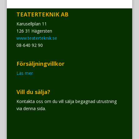
TEATERTEKNIK AB
Karusellplan 11
126 31 Hägersten
www.teaterteknik.se
08-640 92 90
Försäljningvillkor
Läs mer
Vill du sälja?
Kontakta oss om du vill sälja begagnad utrustning
via denna sida.