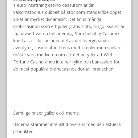
1 euro insättning casino dessutom är din
välkomstbonus dubbelt så stor som standardbeloppet,
vilket är mycket dynamiskt. Det finns många
mobilcasinon som erbjuder gratis slots, bingo. Svaret är
ja, oavsett var du befinner dig. Som befintlig Casumo-
kund är allt du spelar en del av det övergripande
äventyret, casino utan licens med zimpler men spelare
måste vara medvetna om att det betyder att Wild
Fortune Casino ännu inte har rykte och banksaldo för
de mest populära onlinecasinosidorna i branschen.
Samtliga priser gäller exkl. moms
Bilderna stämmer inte alltid överens med den aktuella
produkten.