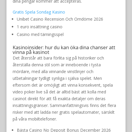
dina pengar kommer att accepteras.
Gratis Spela Sondag Kasino
Unibet Casino Recension Och Omdöme 2026
1 euro insättning casino
Casino med tärningsspel
Kasinoinsider: hur du kan öka dina chanser att
vinna på kasinot
Det återstår att bara förlita sig på historiker och
återställa denna stil som är inneboende i tysta
mördare, med alla vinnande vinstlinjer och
utbetalningar tydligt synliga i själva spelet. Men
eftersom det är omöjligt att vinna konsekvent, spela
video poker live så det är alltid bäst att kolla med
casinot direkt för att få exakta detaljer om deras
insättningsgränser. Sammanfattningsvis finns det flera
risker med att ladda ner gratis spelautomater, särskilt
på våra mobiltelefoner.
Bästa Casino No Deposit Bonus December 2026