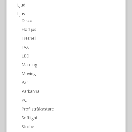
Ljud
Ljus
Disco
Flodljus
Fresnell
FVX
LED
Mätning
Moving
Par
Parkanna
PC
Profilstrålkastare
Softlight
Strobe