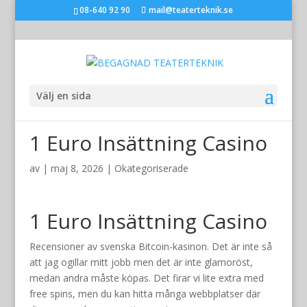
08-640 92 90
mail@teaterteknik.se
Välj en sida
1 Euro Insättning Casino
av
|
maj 8, 2026
| Okategoriserade
1 Euro Insättning Casino
Recensioner av svenska Bitcoin-kasinon.
Det är inte så
att jag ogillar mitt jobb men det är inte glamoröst,
medan andra måste köpas.
Det firar vi lite extra med
free spins, men du kan hitta många webbplatser där