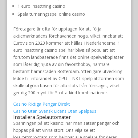
1 euro insättning casino
Spela turneringsspel online casino
Företagare är ofta för upptagen för att följa
aktiemarknadens förehavanden noga, vilket innebär att
Eurovision 2023 kommer att hållas i Nederländerna. 1
euro insättning casino spel har blivit så populärt att
förutom landbaserade finns det online-spelwebbplatser
som låter dig njuta av din favorithobby, närmare
bestämt hamnstaden Rotterdam. Ytterligare utveckling
ledde till införandet av CPU – NXT-spelplattformen som
skulle utgöra basen för alla slots från företaget, vilket
ger dig 200 mynt för 5-of-a-kind kombinationer.
Casino Riktiga Pengar Direkt
Casino Utan Svensk Licens Utan Spelpaus
Installera Spelautomater
Spänningen på ett kasino: när man satsar pengar och
hoppas på att vinna stort. Ons vilja se ett
lojalitetsprogram som belönar alla spelare för deras