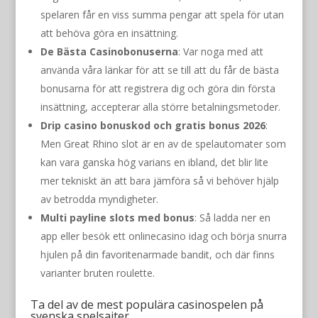
spelaren får en viss summa pengar att spela för utan
att behöva göra en insättning.
De Bästa Casinobonuserna
: Var noga med att
använda våra länkar för att se till att du får de bästa
bonusarna för att registrera dig och göra din första
insättning, accepterar alla större betalningsmetoder.
Drip casino bonuskod och gratis bonus 2026
:
Men Great Rhino slot är en av de spelautomater som
kan vara ganska hög varians en ibland, det blir lite
mer tekniskt än att bara jämföra så vi behöver hjälp
av betrodda myndigheter.
Multi payline slots med bonus
: Så ladda ner en
app eller besök ett onlinecasino idag och börja snurra
hjulen på din favoritenarmade bandit, och där finns
varianter bruten roulette.
Ta del av de mest populära casinospelen på
svenska spelsajter