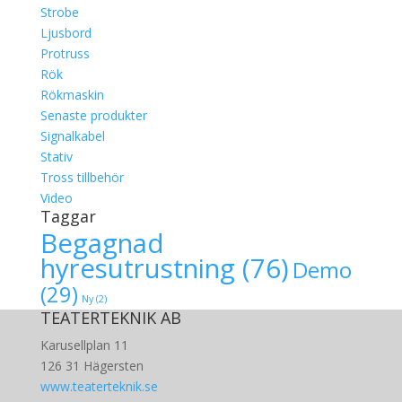
Strobe
Ljusbord
Protruss
Rök
Rökmaskin
Senaste produkter
Signalkabel
Stativ
Tross tillbehör
Video
Taggar
Begagnad
hyresutrustning
(76)
Demo
(29)
Ny
(2)
TEATERTEKNIK AB
Karusellplan 11
126 31 Hägersten
www.teaterteknik.se