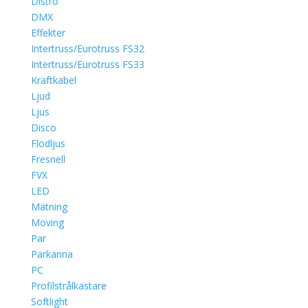
Distro
DMX
Effekter
Intertruss/Eurotruss FS32
Intertruss/Eurotruss FS33
Kraftkabel
Ljud
Ljus
Disco
Flodljus
Fresnell
FVX
LED
Mätning
Moving
Par
Parkanna
PC
Profilstrålkastare
Softlight