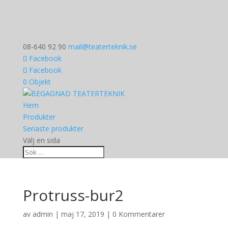
08-640 92 90
mail@teaterteknik.se
Facebook
Facebook
0 Objekt
Hem
Produkter
Senaste produkter
Välj en sida
Protruss-bur2
av
admin
|
maj 17, 2019
|
0 Kommentarer