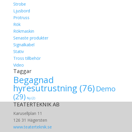
Strobe
Ljusbord
Protruss
Rök
Rökmaskin
Senaste produkter
Signalkabel
Stativ
Tross tillbehör
Video
Taggar
Begagnad
hyresutrustning
(76)
Demo
(29)
Ny
(2)
TEATERTEKNIK AB
Karusellplan 11
126 31 Hägersten
www.teaterteknik.se