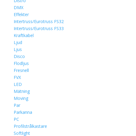
Distro
DMX
Effekter
Intertruss/Eurotruss FS32
Intertruss/Eurotruss FS33
Kraftkabel
Ljud
Ljus
Disco
Flodljus
Fresnell
FVX
LED
Mätning
Moving
Par
Parkanna
PC
Profilstrålkastare
Softlight