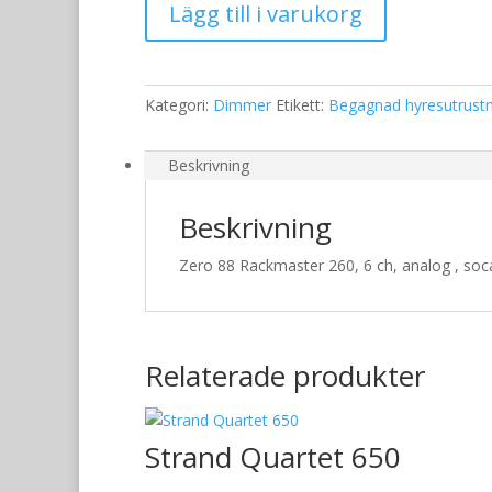
Lägg till i varukorg
88
Rackmaster
260
mängd
Kategori:
Dimmer
Etikett:
Begagnad hyresutrustn
Beskrivning
Beskrivning
Zero 88 Rackmaster 260, 6 ch, analog , soc
Relaterade produkter
Strand Quartet 650