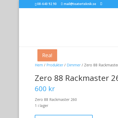
08-640 92 90
mail@teaterteknik.se
Rea!
Rea!
Hem
/
Produkter
/
Dimmer
/ Zero 88 Rackmaste
Zero 88 Rackmaster 2
600
kr
Zero 88 Rackmaster 260
1 i lager
Zero