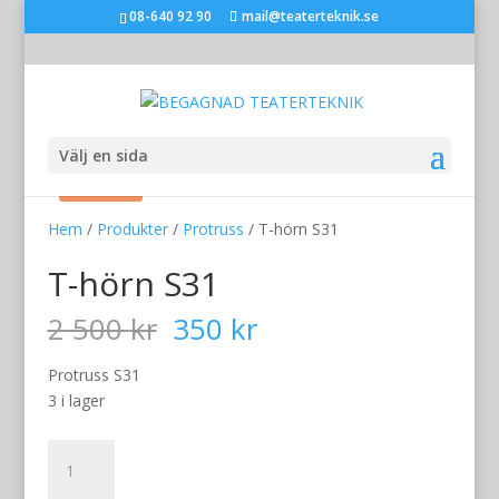
08-640 92 90
mail@teaterteknik.se
Välj en sida
Rea!
Hem
/
Produkter
/
Protruss
/ T-hörn S31
T-hörn S31
Det
Det
2 500
kr
350
kr
ursprungliga
nuvarande
priset
priset
Protruss S31
var:
är:
3 i lager
2
350 kr.
500 kr.
T-
hörn