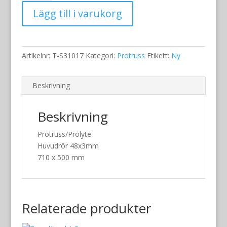
S31
Lägg till i varukorg
mängd
Artikelnr:
T-S31017
Kategori:
Protruss
Etikett:
Ny
Beskrivning
Beskrivning
Protruss/Prolyte
Huvudrör 48x3mm
710 x 500 mm
Relaterade produkter