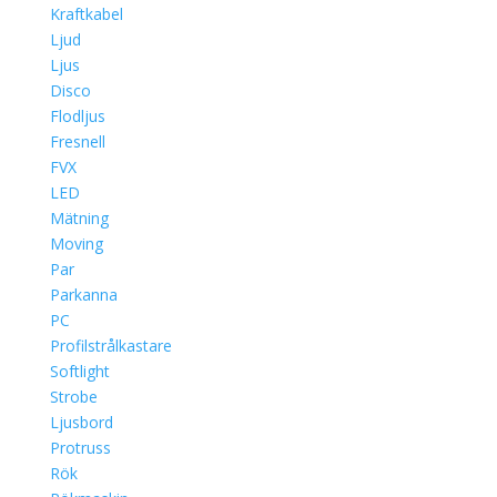
Kraftkabel
Ljud
Ljus
Disco
Flodljus
Fresnell
FVX
LED
Mätning
Moving
Par
Parkanna
PC
Profilstrålkastare
Softlight
Strobe
Ljusbord
Protruss
Rök