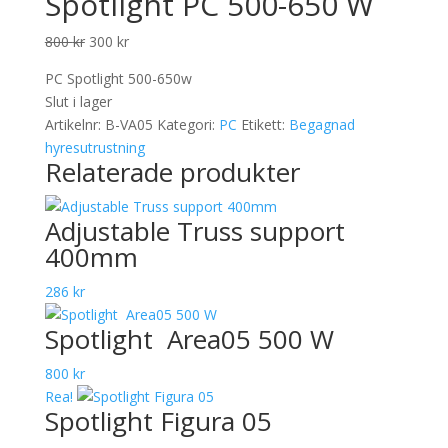
Spotlight PC 500-650 W
Det
Det
800
kr
300
kr
ursprungliga
nuvarande
PC Spotlight 500-650w
priset
priset
Slut i lager
var:
är:
Artikelnr:
B-VA05
Kategori:
PC
Etikett:
Begagnad
800 kr.
300 kr.
hyresutrustning
Relaterade produkter
Adjustable Truss support
400mm
286
kr
Spotlight Area05 500 W
800
kr
Rea!
Spotlight Figura 05