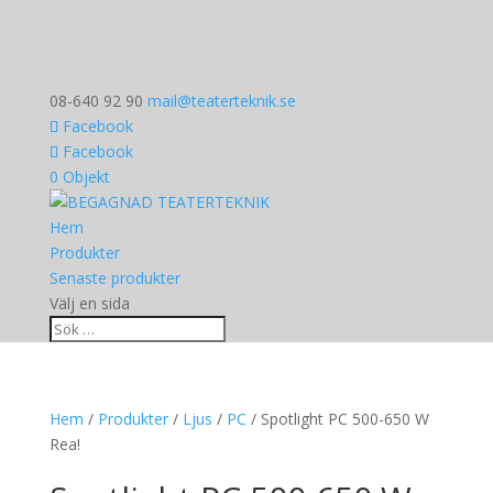
08-640 92 90
mail@teaterteknik.se
Facebook
Facebook
0 Objekt
Hem
Produkter
Senaste produkter
Välj en sida
Hem
/
Produkter
/
Ljus
/
PC
/ Spotlight PC 500-650 W
Rea!