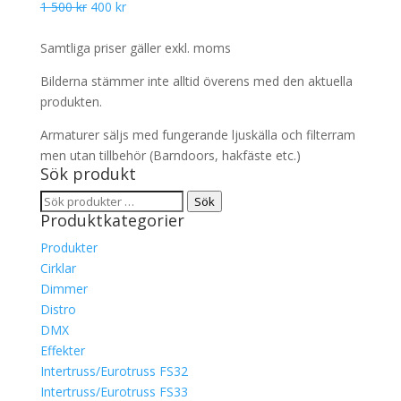
Det
Det
1 500
kr
400
kr
ursprungliga
nuvarande
priset
priset
Samtliga priser gäller exkl. moms
var:
är:
Bilderna stämmer inte alltid överens med den aktuella
1
400 kr.
produkten.
500 kr.
Armaturer säljs med fungerande ljuskälla och filterram
men utan tillbehör (Barndoors, hakfäste etc.)
Sök produkt
Sök
Sök
Produktkategorier
efter:
Produkter
Cirklar
Dimmer
Distro
DMX
Effekter
Intertruss/Eurotruss FS32
Intertruss/Eurotruss FS33