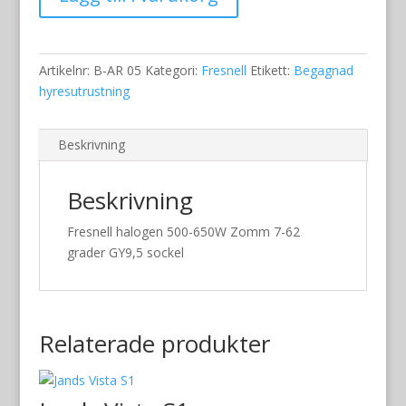
Area05
500
W
mängd
Artikelnr:
B-AR 05
Kategori:
Fresnell
Etikett:
Begagnad
hyresutrustning
Beskrivning
Beskrivning
Fresnell halogen 500-650W Zomm 7-62
grader GY9,5 sockel
Relaterade produkter