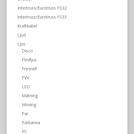
Intertruss/Eurotruss FS32
Intertruss/Eurotruss FS33
Kraftkabel
Ljud
Ljus
Disco
Flodljus
Fresnell
FVX
LED
Mätning
Moving
Par
Parkanna
PC