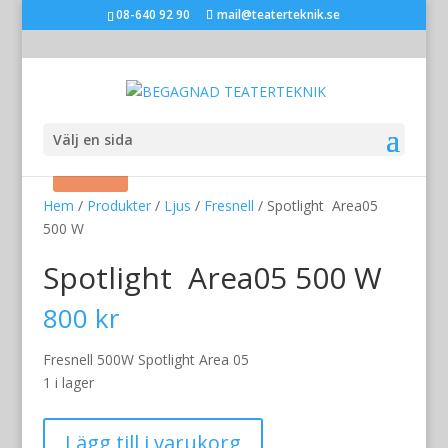
08-640 92 90
mail@teaterteknik.se
Välj en sida
Rea!
Hem
/
Produkter
/
Ljus
/
Fresnell
/ Spotlight Area05
500 W
Spotlight Area05 500 W
800
kr
Fresnell 500W Spotlight Area 05
1 i lager
Spotlight
Lägg till i varukorg