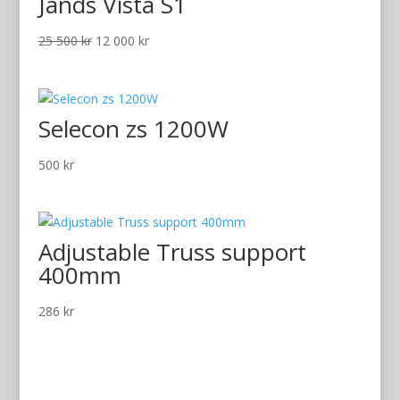
Jands Vista S1
Det
Det
25 500
kr
12 000
kr
ursprungliga
nuvarande
priset
priset
var:
är:
Selecon zs 1200W
25
12
500 kr.
000 kr.
500
kr
Adjustable Truss support
400mm
286
kr