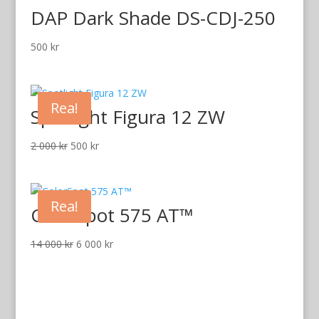
DAP Dark Shade DS-CDJ-250
500
kr
Rea!
Spotlight Figura 12 ZW
Det
Det
2 000
kr
500
kr
ursprungliga
nuvarande
priset
priset
var:
är:
Rea!
ColorSpot 575 AT™
2
500 kr.
000 kr.
Det
Det
14 000
kr
6 000
kr
ursprungliga
nuvarande
priset
priset
var:
är:
14
6