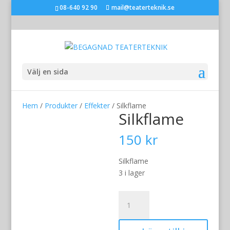
08-640 92 90
mail@teaterteknik.se
Välj en sida
Hem
/
Produkter
/
Effekter
/ Silkflame
Silkflame
150
kr
Silkflame
3 i lager
Silkflame
mängd