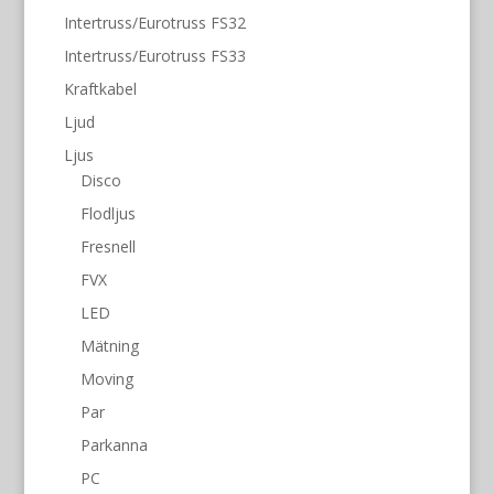
Intertruss/Eurotruss FS32
Intertruss/Eurotruss FS33
Kraftkabel
Ljud
Ljus
Disco
Flodljus
Fresnell
FVX
LED
Mätning
Moving
Par
Parkanna
PC