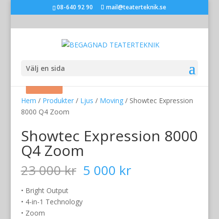
08-640 92 90
mail@teaterteknik.se
Välj en sida
Rea!
Rea!
Rea!
Hem
/
Produkter
/
Ljus
/
Moving
/ Showtec Expression
8000 Q4 Zoom
Showtec Expression 8000
Q4 Zoom
Det
Det
23 000
kr
5 000
kr
ursprungliga
nuvarande
priset
priset
• Bright Output
var:
är:
• 4-in-1 Technology
23
5
• Zoom