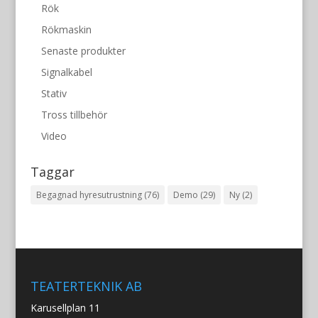
Rök
Rökmaskin
Senaste produkter
Signalkabel
Stativ
Tross tillbehör
Video
Taggar
Begagnad hyresutrustning
(76)
Demo
(29)
Ny
(2)
TEATERTEKNIK AB
Karusellplan 11