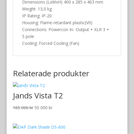
Dimensions (LxWxH) 400 x 285 x 463 mm
Weight: 13,0 kg
IP Rating: IP-20
Housing: Flame-retardant plastic(V0)
Connections: Powercon In- Output + XLR 3 +
5 pole
Cooling: Forced Cooling (Fan)
Relaterade produkter
Jands Vista T2
Det
Det
165 000
kr
50 000
kr
ursprungliga
nuvarande
priset
priset
var:
är: