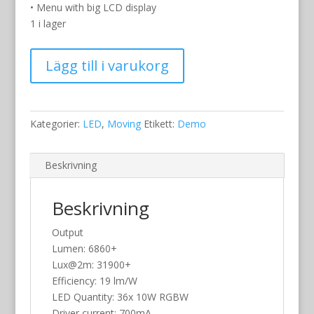
000 kr.
000 kr.
• Menu with big LCD display
1 i lager
Showtec
Lägg till i varukorg
Expression
8000
Q4
Zoom
Kategorier:
LED
,
Moving
Etikett:
Demo
mängd
Beskrivning
Beskrivning
Output
Lumen: 6860+
Lux@2m: 31900+
Efficiency: 19 lm/W
LED Quantity: 36x 10W RGBW
Driver current: 700mA