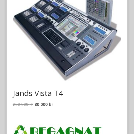
Jands Vista T4
Det
Det
260 000
kr
80 000
kr
ursprungliga
nuvarande
priset
priset
var:
är:
260
80