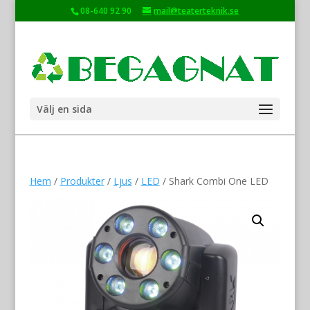
08-640 92 90
mail@teaterteknik.se
Välj en sida
Hem
/
Produkter
/
Ljus
/
LED
/ Shark Combi One LED