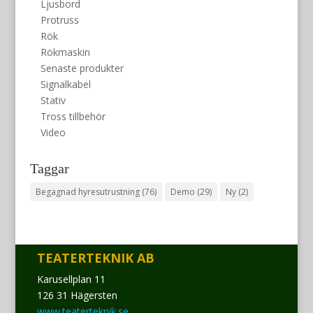
Ljusbord
Protruss
Rök
Rökmaskin
Senaste produkter
Signalkabel
Stativ
Tross tillbehör
Video
Taggar
Begagnad hyresutrustning
(76)
Demo
(29)
Ny
(2)
TEATERTEKNIK AB
Karusellplan 11
126 31 Hägersten
www.teaterteknik.se