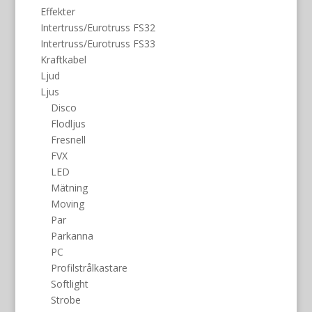
Effekter
Intertruss/Eurotruss FS32
Intertruss/Eurotruss FS33
Kraftkabel
Ljud
Ljus
Disco
Flodljus
Fresnell
FVX
LED
Mätning
Moving
Par
Parkanna
PC
Profilstrålkastare
Softlight
Strobe