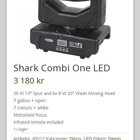
Shark Combi One LED
3 180
kr
30 W 13° Spot and 6x 8 W 25° Wash Moving Head
7 gobos + open
7 colours + white
Motorised focus
Infrared remote included
1 i lager
Artikelnr:
45022
Kategorier:
Disco
,
LED
Etikett:
Demo