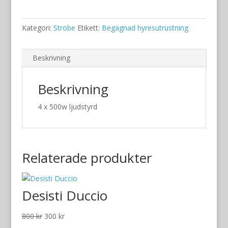
mängd
Kategori:
Strobe
Etikett:
Begagnad hyresutrustning
Beskrivning
Beskrivning
4 x 500w ljudstyrd
Relaterade produkter
Desisti Duccio
Det
Det
800
kr
300
kr
ursprungliga
nuvarande