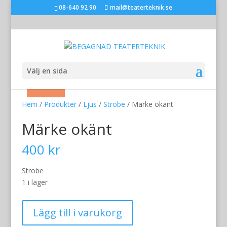
08-640 92 90
mail@teaterteknik.se
Välj en sida
Rea!
Rea!
Rea!
Hem
/
Produkter
/
Ljus
/
Strobe
/ Märke okänt
Märke okänt
400
kr
Strobe
1 i lager
Märke
Lägg till i varukorg
okänt