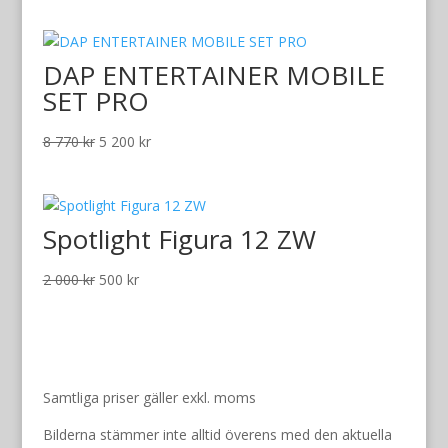
priset
priset
var:
är:
DAP ENTERTAINER MOBILE
800 kr.
300 kr.
SET PRO
Det
Det
8 770
kr
5 200
kr
ursprungliga
nuvarande
priset
priset
var:
är:
Spotlight Figura 12 ZW
8
5
770 kr.
200 kr.
Det
Det
2 000
kr
500
kr
ursprungliga
nuvarande
priset
priset
var:
är:
2
500 kr.
000 kr.
Samtliga priser gäller exkl. moms
Bilderna stämmer inte alltid överens med den aktuella