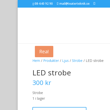
08-640 92 90
mail@teaterteknik.se
Rea!
Hem
/
Produkter
/
Ljus
/
Strobe
/ LED strobe
LED strobe
300
kr
Strobe
1 i lager
LED