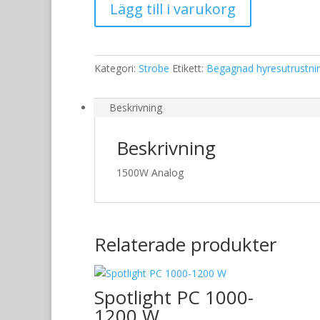
Lägg till i varukorg
strobe
mängd
Kategori:
Strobe
Etikett:
Begagnad hyresutrustni
Beskrivning
Beskrivning
1500W Analog
Relaterade produkter
Spotlight PC 1000-
1200 W