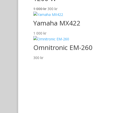
Det
Det
1 000
kr
300
kr
ursprungliga
nuvarande
priset
priset
Yamaha MX422
var:
är:
1
300 kr.
1 000
kr
000 kr.
Omnitronic EM-260
300
kr