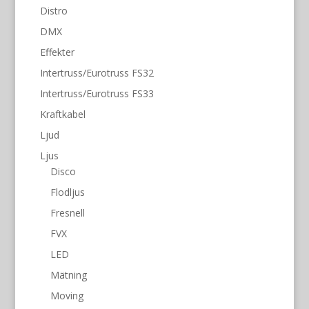
Distro
DMX
Effekter
Intertruss/Eurotruss FS32
Intertruss/Eurotruss FS33
Kraftkabel
Ljud
Ljus
Disco
Flodljus
Fresnell
FVX
LED
Mätning
Moving