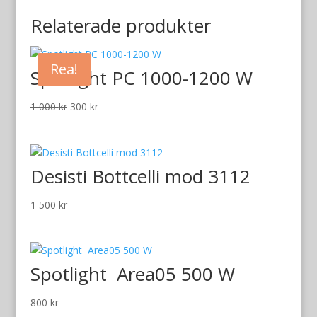
Relaterade produkter
Rea!
Spotlight PC 1000-1200 W
Det
Det
1 000
kr
300
kr
ursprungliga
nuvarande
priset
priset
var:
är:
Desisti Bottcelli mod 3112
1
300 kr.
000 kr.
1 500
kr
Spotlight Area05 500 W
800
kr