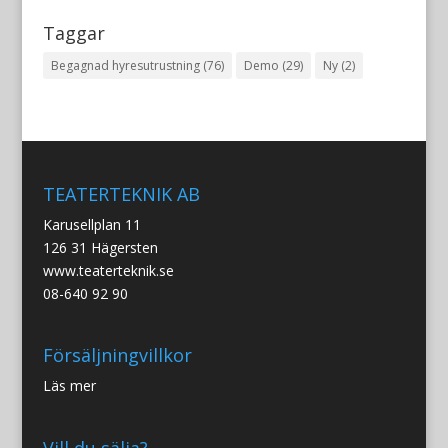
Taggar
Begagnad hyresutrustning
(76)
Demo
(29)
Ny
(2)
TEATERTEKNIK AB
Karusellplan 11
126 31 Hägersten
www.teaterteknik.se
08-640 92 90
Försäljningvillkor
Läs mer