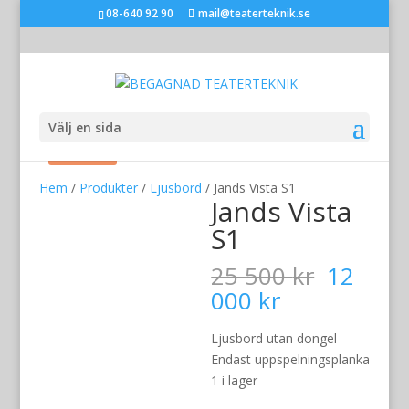
08-640 92 90
mail@teaterteknik.se
Välj en sida
Rea!
Hem
/
Produkter
/
Ljusbord
/ Jands Vista S1
Jands Vista
S1
Det
25 500
kr
12
ursprun
Det
000
kr
priset
nuvarande
var:
priset
Ljusbord utan dongel
25
är:
Endast uppspelningsplanka
500 kr.
12
1 i lager
000 kr.