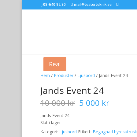
08-640 92 90
mail@teaterteknik.se
Rea!
Rea!
Hem
/
Produkter
/
Ljusbord
/ Jands Event 24
Jands Event 24
Det
Det
10 000
kr
5 000
kr
ursprungliga
nuvara
priset
priset
Jands Event 24
var:
är:
Slut i lager
10
5
Kategori:
Ljusbord
Etikett:
Begagnad hyresutrust