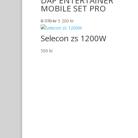
DAP ENTERTAINER
MOBILE SET PRO
Det
Det
8 770
kr
5 200
kr
ursprungliga
nuvarande
priset
priset
Selecon zs 1200W
var:
är:
8
5
500
kr
770 kr.
200 kr.