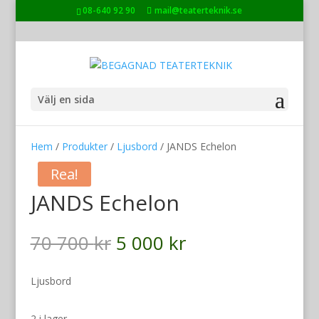
08-640 92 90
mail@teaterteknik.se
Välj en sida
Hem
/
Produkter
/
Ljusbord
/ JANDS Echelon
Rea!
JANDS Echelon
Det
Det
70 700
kr
5 000
kr
ursprungliga
nuvarande
priset
priset
Ljusbord
var:
är:
70
5
2 i lager