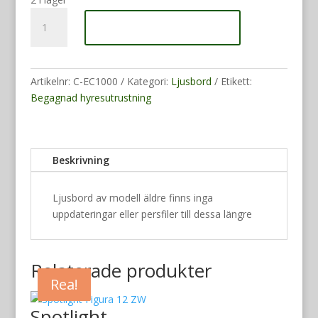
700 kr.
000 kr.
JANDS
Lägg till i varukorg
Echelon
mängd
Artikelnr:
C-EC1000
Kategori:
Ljusbord
Etikett:
Begagnad hyresutrustning
Beskrivning
Ljusbord av modell äldre finns inga
uppdateringar eller persfiler till dessa längre
Relaterade produkter
Rea!
Rea!
Rea!
Spotlight