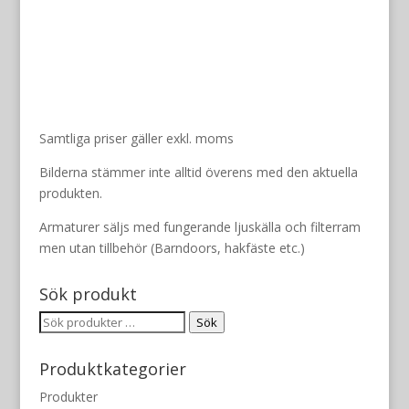
var:
är:
800 kr.
300 kr.
Samtliga priser gäller exkl. moms
Bilderna stämmer inte alltid överens med den aktuella
produkten.
Armaturer säljs med fungerande ljuskälla och filterram
men utan tillbehör (Barndoors, hakfäste etc.)
Sök produkt
Sök
Sök
efter:
Produktkategorier
Produkter