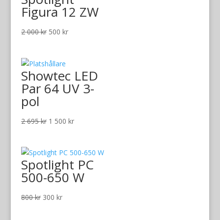
Figura 12 ZW
Det
Det
2 000
kr
500
kr
ursprungliga
nuvarande
priset
priset
var:
är:
Showtec LED
2
500 kr.
Par 64 UV 3-
000 kr.
pol
Det
Det
2 695
kr
1 500
kr
ursprungliga
nuvarande
priset
priset
var:
är:
Spotlight PC
2
1
500-650 W
695 kr.
500 kr.
Det
Det
800
kr
300
kr
ursprungliga
nuvarande
priset
priset