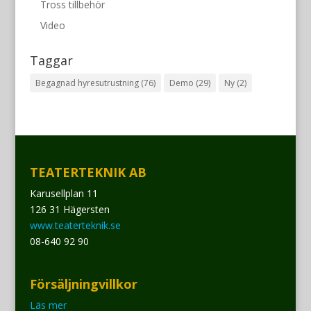
Tross tillbehör
Video
Taggar
Begagnad hyresutrustning
(76)
Demo
(29)
Ny
(2)
TEATERTEKNIK AB
Karusellplan 11
126 31 Hägersten
www.teaterteknik.se
08-640 92 90
Försäljningvillkor
Läs mer