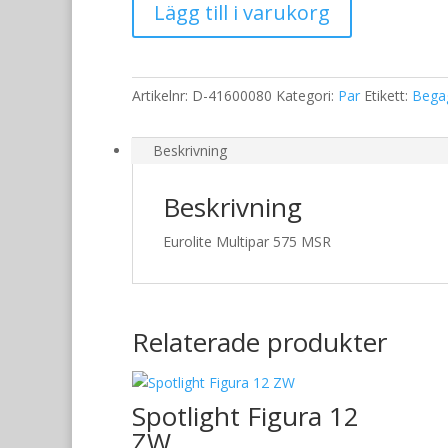
Lägg till i varukorg
Multipar
575
MSR
mängd
Artikelnr:
D-41600080
Kategori:
Par
Etikett:
Begag
Beskrivning
Beskrivning
Eurolite Multipar 575 MSR
Relaterade produkter
Spotlight Figura 12
ZW