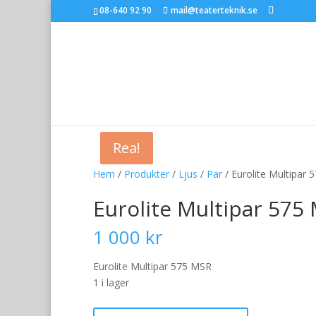
08-640 92 90
mail@teaterteknik.se
Rea!
Rea!
Hem
/
Produkter
/
Ljus
/
Par
/ Eurolite Multipar
Eurolite Multipar 575
1 000
kr
Eurolite Multipar 575 MSR
1 i lager
Eurolite