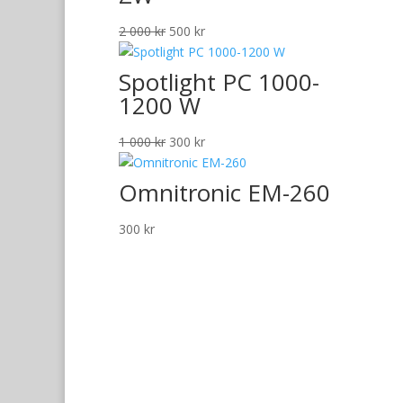
Det
Det
2 000
kr
500
kr
ursprungliga
nuvarande
priset
priset
Spotlight PC 1000-
var:
är:
1200 W
2
500 kr.
000 kr.
Det
Det
1 000
kr
300
kr
ursprungliga
nuvarande
priset
priset
Omnitronic EM-260
var:
är:
1
300 kr.
300
kr
000 kr.