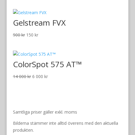
priset
priset
var:
är:
Gelstream FVX
1
300 kr.
000 kr.
Det
Det
900
kr
150
kr
ursprungliga
nuvarande
priset
priset
var:
är:
ColorSpot 575 AT™
900 kr.
150 kr.
Det
Det
14 000
kr
6 000
kr
ursprungliga
nuvarande
priset
priset
var:
är:
14
6
000 kr.
000 kr.
Samtliga priser gäller exkl. moms
Bilderna stämmer inte alltid överens med den aktuella
produkten.