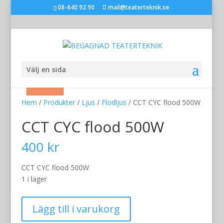
08-640 92 90
mail@teaterteknik.se
Välj en sida
Rea!
Rea!
Rea!
Hem
/
Produkter
/
Ljus
/
Flodljus
/ CCT CYC flood 500W
CCT CYC flood 500W
400
kr
CCT CYC flood 500W
1 i lager
CCT
Lägg till i varukorg
CYC