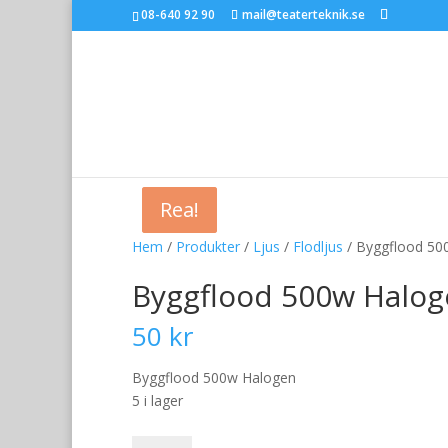
08-640 92 90
mail@teaterteknik.se
Rea!
Rea!
Hem
/
Produkter
/
Ljus
/
Flodljus
/ Byggflood 50
Byggflood 500w Halo
50
kr
Byggflood 500w Halogen
5 i lager
Byggflood