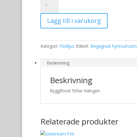
500w
Halogen
Lägg till i varukorg
mängd
Kategori:
Flodljus
Etikett:
Begagnad hyresutrustn
Beskrivning
Beskrivning
Byggflood 500w Halogen
Relaterade produkter