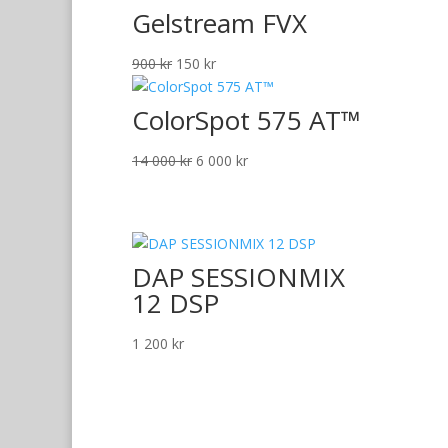
Gelstream FVX
Det
Det
900
kr
150
kr
ursprungliga
nuvarande
priset
priset
ColorSpot 575 AT™
var:
är:
900 kr.
150 kr.
Det
Det
14 000
kr
6 000
kr
ursprungliga
nuvarande
priset
priset
var:
är:
14
6
DAP SESSIONMIX
000 kr.
000 kr.
12 DSP
1 200
kr