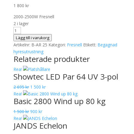
1 800
kr
2000-2500W Fresnell
2 i lager
Area
25
Lägg till i varukorg
Fres
Artikelnr:
B-AR 25
Kategori:
Fresnell
Etikett:
Begagnad
mängd
hyresutrustning
Relaterade produkter
Rea!
Showtec LED Par 64 UV 3-pol
Det
Det
2 695
kr
1 500
kr
ursprungliga
nuvarande
Rea!
Basic 2800 Wind up 80 kg
priset
priset
var:
är:
Det
Det
1 500
kr
900
kr
2
1
ursprungliga
nuvarande
Rea!
695 kr.
500 kr.
JANDS Echelon
priset
priset
var:
är: