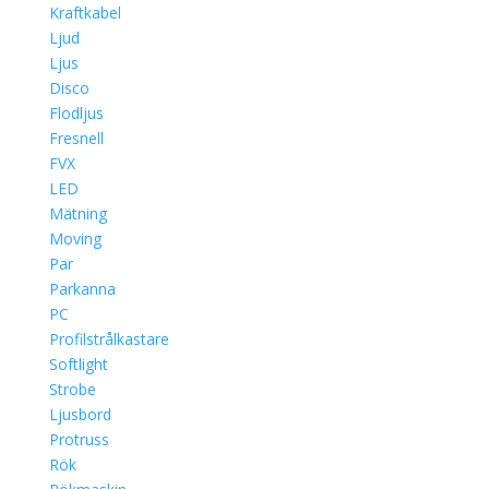
Kraftkabel
Ljud
Ljus
Disco
Flodljus
Fresnell
FVX
LED
Mätning
Moving
Par
Parkanna
PC
Profilstrålkastare
Softlight
Strobe
Ljusbord
Protruss
Rök