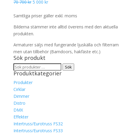
Det
Det
70 700
kr
5 000
kr
1
900 kr.
ursprungliga
nuvarande
500 kr.
priset
priset
Samtliga priser gäller exkl. moms
var:
är:
Bilderna stämmer inte alltid överens med den aktuella
70
5
produkten.
700 kr.
000 kr.
Armaturer säljs med fungerande ljuskälla och filterram
men utan tillbehör (Barndoors, hakfäste etc.)
Sök produkt
Sök
Sök
Produktkategorier
efter:
Produkter
Cirklar
Dimmer
Distro
DMX
Effekter
Intertruss/Eurotruss FS32
Intertruss/Eurotruss FS33