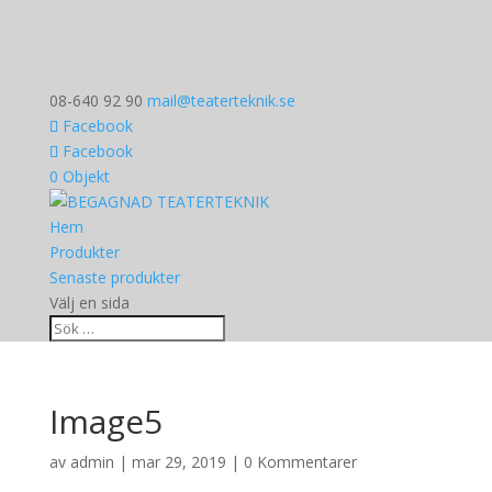
08-640 92 90
mail@teaterteknik.se
Facebook
Facebook
0 Objekt
Hem
Produkter
Senaste produkter
Välj en sida
Image5
av
admin
|
mar 29, 2019
|
0 Kommentarer