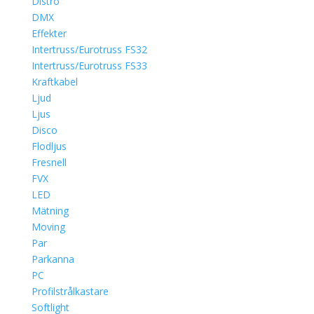
Distro
DMX
Effekter
Intertruss/Eurotruss FS32
Intertruss/Eurotruss FS33
Kraftkabel
Ljud
Ljus
Disco
Flodljus
Fresnell
FVX
LED
Mätning
Moving
Par
Parkanna
PC
Profilstrålkastare
Softlight