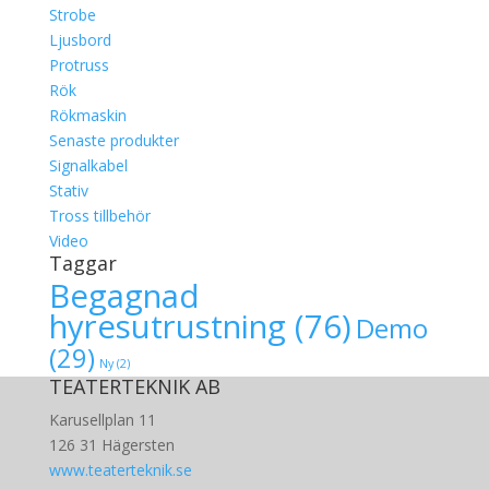
Strobe
Ljusbord
Protruss
Rök
Rökmaskin
Senaste produkter
Signalkabel
Stativ
Tross tillbehör
Video
Taggar
Begagnad
hyresutrustning
(76)
Demo
(29)
Ny
(2)
TEATERTEKNIK AB
Karusellplan 11
126 31 Hägersten
www.teaterteknik.se