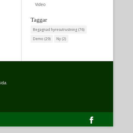
Video
Taggar
Begagnad hyresutrustning
(76)
Demo
(29)
Ny
(2)
ida.