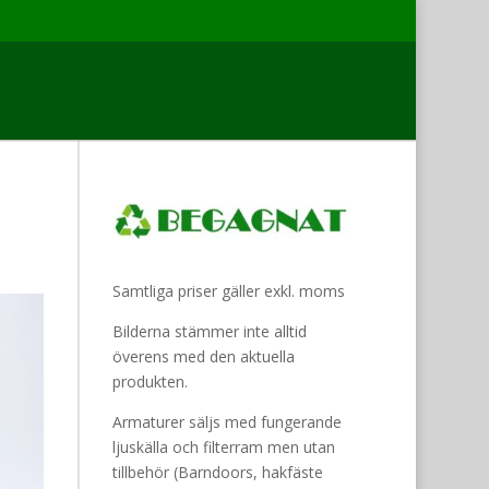
Samtliga priser gäller exkl. moms
Bilderna stämmer inte alltid
överens med den aktuella
produkten.
Armaturer säljs med fungerande
ljuskälla och filterram men utan
tillbehör (Barndoors, hakfäste