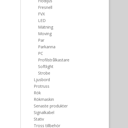
Flodljus
Fresnell
FVX
LED
Mätning
Moving
Par
Parkanna
PC
Profilstrålkastare
Softlight
Strobe
Ljusbord
Protruss
Rök
Rökmaskin
Senaste produkter
Signalkabel
Stativ
Tross tillbehör