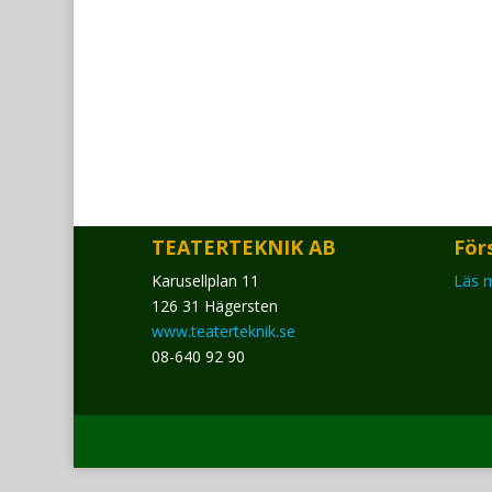
TEATERTEKNIK AB
Förs
Karusellplan 11
Läs 
126 31 Hägersten
www.teaterteknik.se
08-640 92 90