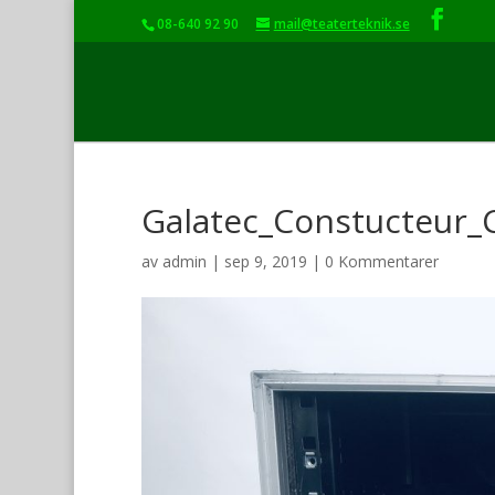
08-640 92 90
mail@teaterteknik.se
Galatec_Constucteur_
av
admin
|
sep 9, 2019
|
0 Kommentarer