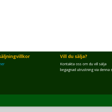
äljningvillkor
Vill du sälja?
mer
Kontakta oss om du vill sälja
begagnad utrustning via denna s