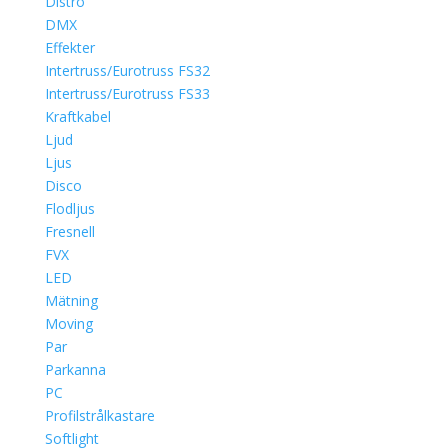
Distro
DMX
Effekter
Intertruss/Eurotruss FS32
Intertruss/Eurotruss FS33
Kraftkabel
Ljud
Ljus
Disco
Flodljus
Fresnell
FVX
LED
Mätning
Moving
Par
Parkanna
PC
Profilstrålkastare
Softlight