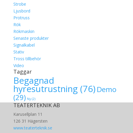
Strobe
Ljusbord
Protruss
Rök
Rökmaskin
Senaste produkter
Signalkabel
Stativ
Tross tillbehör
Video
Taggar
Begagnad
hyresutrustning
(76)
Demo
(29)
Ny
(2)
TEATERTEKNIK AB
Karusellplan 11
126 31 Hägersten
www.teaterteknik.se