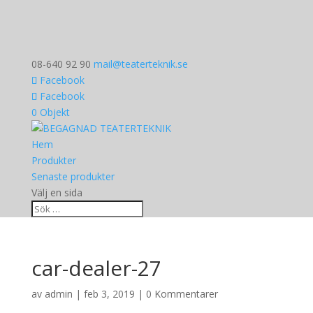
08-640 92 90
mail@teaterteknik.se
Facebook
Facebook
0 Objekt
Hem
Produkter
Senaste produkter
Välj en sida
car-dealer-27
av
admin
|
feb 3, 2019
|
0 Kommentarer