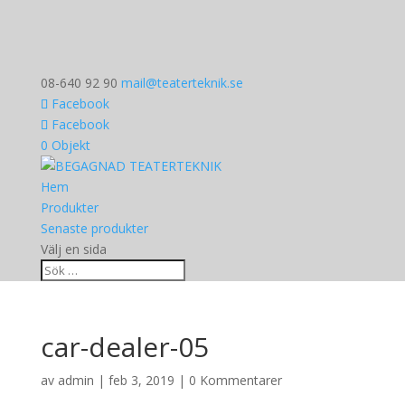
08-640 92 90
mail@teaterteknik.se
Facebook
Facebook
0 Objekt
Hem
Produkter
Senaste produkter
Välj en sida
car-dealer-05
av
admin
|
feb 3, 2019
|
0 Kommentarer