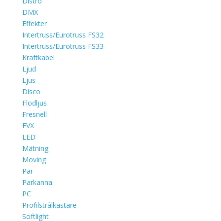
Distro
DMX
Effekter
Intertruss/Eurotruss FS32
Intertruss/Eurotruss FS33
Kraftkabel
Ljud
Ljus
Disco
Flodljus
Fresnell
FVX
LED
Mätning
Moving
Par
Parkanna
PC
Profilstrålkastare
Softlight