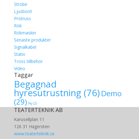
Strobe
Ljusbord
Protruss
Rök
Rökmaskin
Senaste produkter
Signalkabel
Stativ
Tross tillbehör
Video
Taggar
Begagnad
hyresutrustning
(76)
Demo
(29)
Ny
(2)
TEATERTEKNIK AB
Karusellplan 11
126 31 Hägersten
www.teaterteknik.se