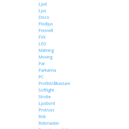
Ljud
Ljus
Disco
Flodljus
Fresnell
FVX
LED
Mätning
Moving
Par
Parkanna
PC
Profilstrålkastare
Softlight
Strobe
Ljusbord
Protruss
Rök
Rökmaskin