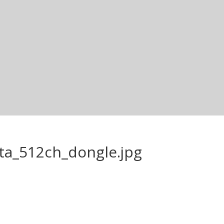
sta_512ch_dongle.jpg