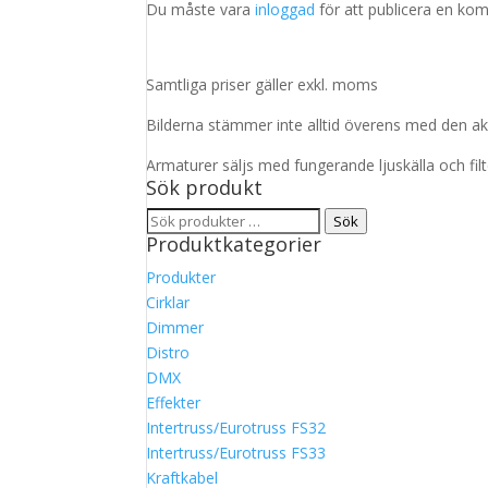
Du måste vara
inloggad
för att publicera en ko
Samtliga priser gäller exkl. moms
Bilderna stämmer inte alltid överens med den ak
Armaturer säljs med fungerande ljuskälla och fil
Sök produkt
Sök
Sök
Produktkategorier
efter:
Produkter
Cirklar
Dimmer
Distro
DMX
Effekter
Intertruss/Eurotruss FS32
Intertruss/Eurotruss FS33
Kraftkabel