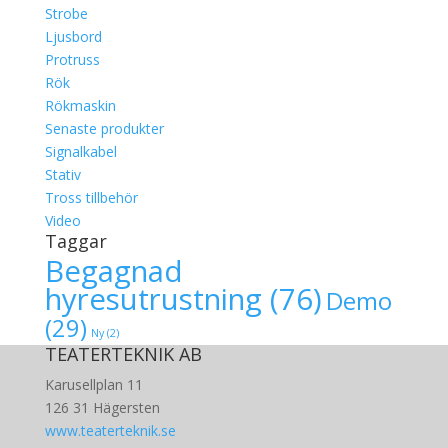
Strobe
Ljusbord
Protruss
Rök
Rökmaskin
Senaste produkter
Signalkabel
Stativ
Tross tillbehör
Video
Taggar
Begagnad
hyresutrustning
(76)
Demo
(29)
Ny
(2)
TEATERTEKNIK AB
Karusellplan 11
126 31 Hägersten
www.teaterteknik.se