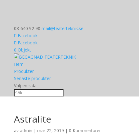
08-640 92 90
mail@teaterteknik.se
Facebook
Facebook
0 Objekt
Hem
Produkter
Senaste produkter
Välj en sida
Astralite
av
admin
|
mar 22, 2019
|
0 Kommentarer