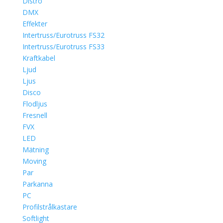
Distro
DMX
Effekter
Intertruss/Eurotruss FS32
Intertruss/Eurotruss FS33
Kraftkabel
Ljud
Ljus
Disco
Flodljus
Fresnell
FVX
LED
Mätning
Moving
Par
Parkanna
PC
Profilstrålkastare
Softlight