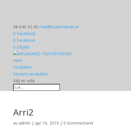
08-640 92 90
mail@teaterteknik.se
Facebook
Facebook
0 Objekt
Hem
Produkter
Senaste produkter
Välj en sida
Arri2
av
admin
|
apr 10, 2019
|
0 Kommentarer