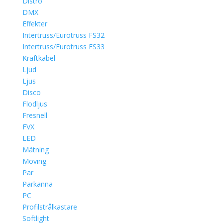
Distro
DMX
Effekter
Intertruss/Eurotruss FS32
Intertruss/Eurotruss FS33
Kraftkabel
Ljud
Ljus
Disco
Flodljus
Fresnell
FVX
LED
Mätning
Moving
Par
Parkanna
PC
Profilstrålkastare
Softlight