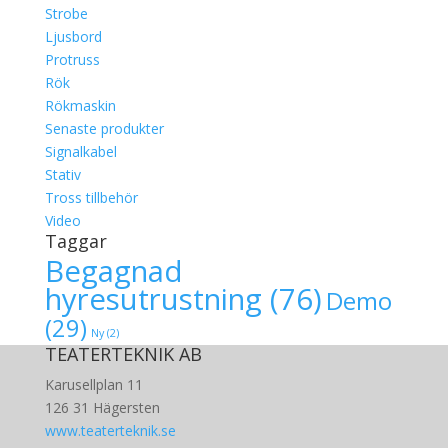
Strobe
Ljusbord
Protruss
Rök
Rökmaskin
Senaste produkter
Signalkabel
Stativ
Tross tillbehör
Video
Taggar
Begagnad
hyresutrustning
(76)
Demo
(29)
Ny
(2)
TEATERTEKNIK AB
Karusellplan 11
126 31 Hägersten
www.teaterteknik.se