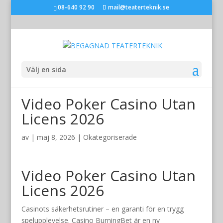
08-640 92 90
mail@teaterteknik.se
Välj en sida
Video Poker Casino Utan
Licens 2026
av
|
maj 8, 2026
| Okategoriserade
Video Poker Casino Utan
Licens 2026
Casinots säkerhetsrutiner – en garanti för en trygg
spelupplevelse.
Casino BurningBet är en ny