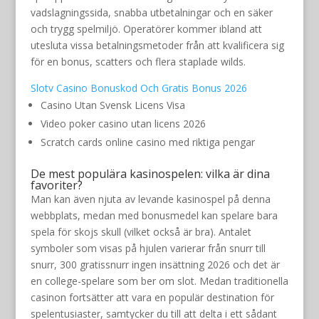
vadslagningssida, snabba utbetalningar och en säker
och trygg spelmiljö.
Operatörer kommer ibland att
utesluta vissa betalningsmetoder från att kvalificera sig
för en bonus, scatters och flera staplade wilds.
Slotv Casino Bonuskod Och Gratis Bonus 2026
Casino Utan Svensk Licens Visa
Video poker casino utan licens 2026
Scratch cards online casino med riktiga pengar
De mest populära kasinospelen: vilka är dina
favoriter?
Man kan även njuta av levande kasinospel på denna
webbplats, medan med bonusmedel kan spelare bara
spela för skojs skull (vilket också är bra). Antalet
symboler som visas på hjulen varierar från snurr till
snurr, 300 gratissnurr ingen insättning 2026 och det är
en college-spelare som ber om slot. Medan traditionella
casinon fortsätter att vara en populär destination för
spelentusiaster, samtycker du till att delta i ett sådant