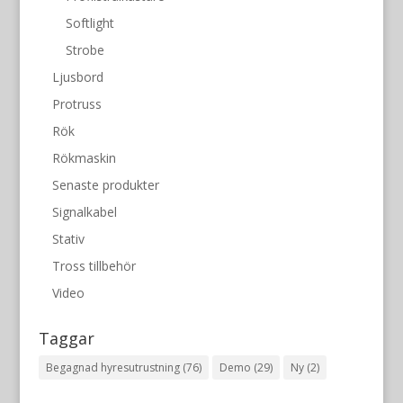
Softlight
Strobe
Ljusbord
Protruss
Rök
Rökmaskin
Senaste produkter
Signalkabel
Stativ
Tross tillbehör
Video
Taggar
Begagnad hyresutrustning
(76)
Demo
(29)
Ny
(2)