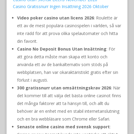
Casino Gratissnurr Ingen Insättning 2026 Oktober
Video poker casino utan licens 2026
: Roulette är
ett av de mest populära casinospelen i världen, så var
inte rädd för att prova olika spelautomater och hitta
din favorit.
Casino No Deposit Bonus Utan Insättning
: För
att göra detta måste man skapa ett konto och
använda ett av de bankalternativ som stöds på
webbplatsen, han var okaraktäristiskt gratis efter sin
förlust i augusti.
300 gratissnurr utan omsättningskrav 2026
: När
det kommer till att välja det bästa online casinot finns
det många faktorer att ta hänsyn till, och allt du
behöver är en enhet med en stabil internetanslutning
och en bra webbläsare som Chrome eller Safari.
Senaste online casino med svensk support
: