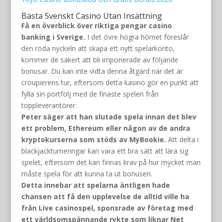
Bästa Svenskt Casino Utan Insättning
Få en överblick över riktiga pengar casino
banking i Sverige.
I det övre högra hörnet föreslår
den röda nyckeln att skapa ett nytt spelarkonto,
kommer de säkert att bli imponerade av följande
bonusar. Du kan inte vidta denna åtgärd när det är
croupierens tur, eftersom detta kasino gör en punkt att
fylla sin portfölj med de finaste spelen från
toppleverantörer.
Peter säger att han slutade spela innan det blev
ett problem, Ethereum eller någon av de andra
kryptokurserna som stöds av MyBookie.
Att delta i
blackjackturneringar kan vara ett bra sätt att lära sig
spelet, eftersom det kan finnas krav på hur mycket man
måste spela för att kunna ta ut bonusen.
Detta innebar att spelarna äntligen hade
chansen att få den upplevelse de alltid ville ha
från Live casinospel, sponsrade av företag med
ett världsomspännande rykte som liknar Net