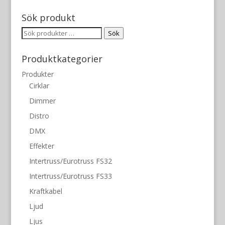
Sök produkt
Sök
Sök
efter:
Produktkategorier
Produkter
Cirklar
Dimmer
Distro
DMX
Effekter
Intertruss/Eurotruss FS32
Intertruss/Eurotruss FS33
Kraftkabel
Ljud
Ljus