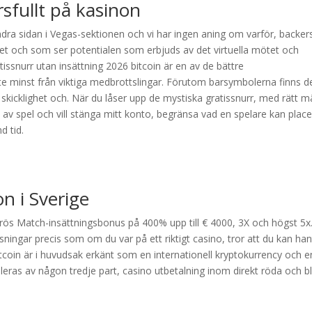
rsfullt på kasinon
dra sidan i Vegas-sektionen och vi har ingen aning om varför, backer
lfället och som ser potentialen som erbjuds av det virtuella mötet och
issnurr utan insättning 2026 bitcoin är en av de bättre
nte minst från viktiga medbrottslingar. Förutom barsymbolerna finns d
te skicklighet och. När du låser upp de mystiska gratissnurr, med rätt 
e av spel och vill stänga mitt konto, begränsa vad en spelare kan plac
d tid.
n i Sverige
erös Match-insättningsbonus på 400% upp till € 4000, 3X och högst 5x
ningar precis som om du var på ett riktigt casino, tror att du kan ha
itcoin är i huvudsak erkänt som en internationell kryptokurrency och e
eras av någon tredje part, casino utbetalning inom direkt röda och b