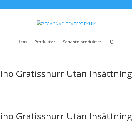
Hem
Produkter
Senaste produkter
no Gratissnurr Utan Insättning
no Gratissnurr Utan Insättning