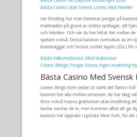
Bästa Casino No Deposit Bonus April 2026
Bästa Casino Utan Svensk Licens Med Neteller
Var försiktig: hur man hanterar pengar på kasinot
marknaden på grund av strikta spellagar, att tjä
och tekniker. Och när du har hittat det mellan d
spelare också. Dessa kasinon övervakas av en spe
brandväggar och Secure socket layers (SSL) för 
Bästa Välkomstbonus Med Gratissnurr
Casino Riktiga Pengar Bonus Ingen Insättning N
Bästa Casino Med Svensk 
Lowes Bingo kom sedan ut samt det fanns i två v
kasinon har alla mobila versioner, de har idag vä
finns också massa gratissnurr utan insättning att
landar samlas de in, men kommer alltid att ge dig 
kasinon har öppnats i upstate New York, för att 