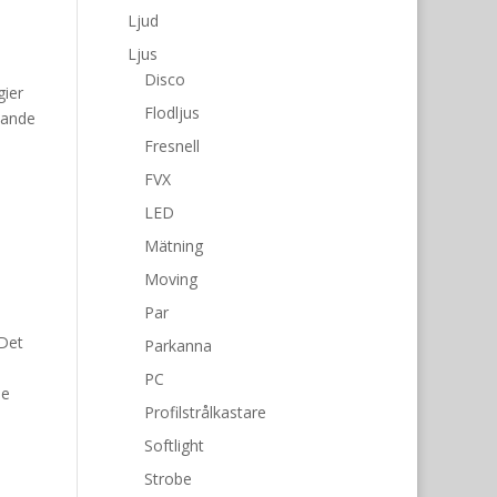
Ljud
Ljus
Disco
gier
Flodljus
mande
Fresnell
FVX
LED
Mätning
Moving
Par
 Det
Parkanna
PC
de
Profilstrålkastare
Softlight
Strobe