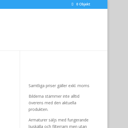
0 Objekt
Samtliga priser gäller exkl. moms
Bilderna stämmer inte alltid
överens med den aktuella
produkten.
Armaturer säljs med fungerande
ljuskälla och filterram men utan