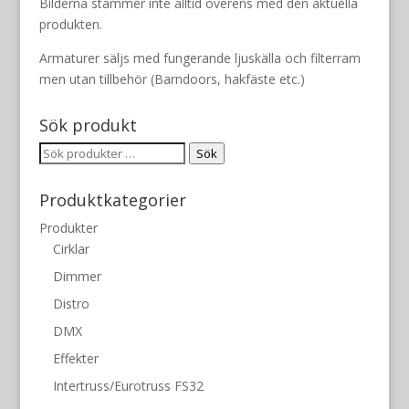
Bilderna stämmer inte alltid överens med den aktuella
produkten.
Armaturer säljs med fungerande ljuskälla och filterram
men utan tillbehör (Barndoors, hakfäste etc.)
Sök produkt
Sök
Sök
efter:
Produktkategorier
Produkter
Cirklar
Dimmer
Distro
DMX
Effekter
Intertruss/Eurotruss FS32