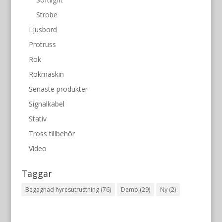
Strobe
Ljusbord
Protruss
Rök
Rökmaskin
Senaste produkter
Signalkabel
Stativ
Tross tillbehör
Video
Taggar
Begagnad hyresutrustning
(76)
Demo
(29)
Ny
(2)