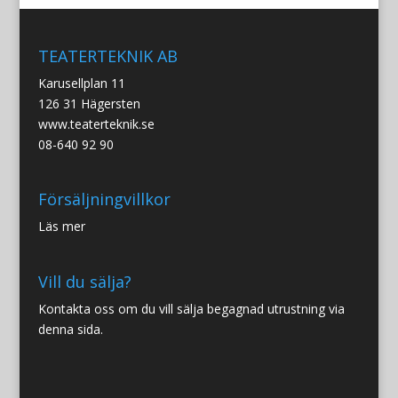
TEATERTEKNIK AB
Karusellplan 11
126 31 Hägersten
www.teaterteknik.se
08-640 92 90
Försäljningvillkor
Läs mer
Vill du sälja?
Kontakta oss om du vill sälja begagnad utrustning via
denna sida.