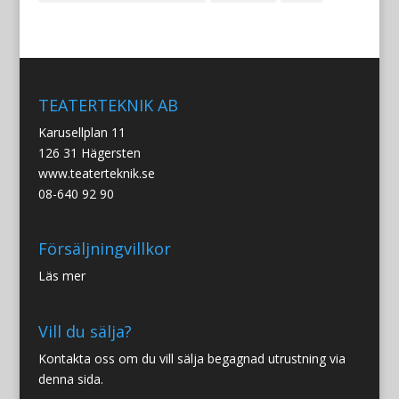
TEATERTEKNIK AB
Karusellplan 11
126 31 Hägersten
www.teaterteknik.se
08-640 92 90
Försäljningvillkor
Läs mer
Vill du sälja?
Kontakta oss om du vill sälja begagnad utrustning via
denna sida.