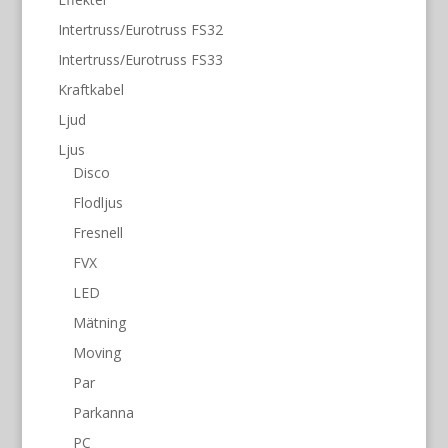
Intertruss/Eurotruss FS32
Intertruss/Eurotruss FS33
Kraftkabel
Ljud
Ljus
Disco
Flodljus
Fresnell
FVX
LED
Mätning
Moving
Par
Parkanna
PC