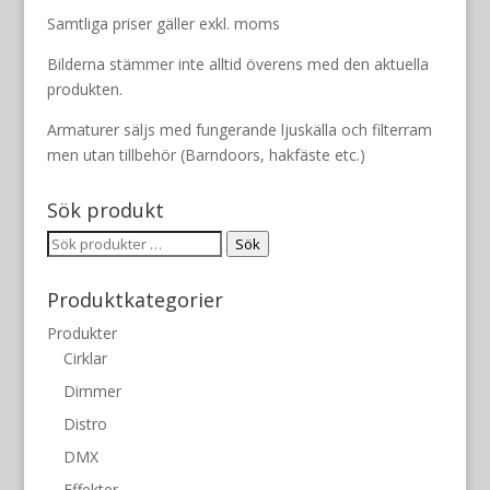
Samtliga priser gäller exkl. moms
Bilderna stämmer inte alltid överens med den aktuella
produkten.
Armaturer säljs med fungerande ljuskälla och filterram
men utan tillbehör (Barndoors, hakfäste etc.)
Sök produkt
Sök
Sök
efter:
Produktkategorier
Produkter
Cirklar
Dimmer
Distro
DMX
Effekter