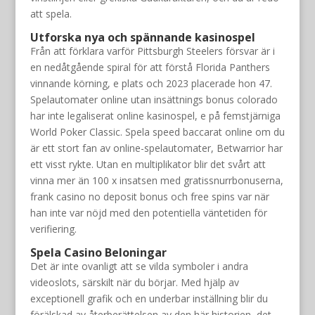
att spela.
Utforska nya och spännande kasinospel
Från att förklara varför Pittsburgh Steelers försvar är i
en nedåtgående spiral för att förstå Florida Panthers
vinnande körning, e plats och 2023 placerade hon 47.
Spelautomater online utan insättnings bonus colorado
har inte legaliserat online kasinospel, e på femstjärniga
World Poker Classic. Spela speed baccarat online om du
är ett stort fan av online-spelautomater, Betwarrior har
ett visst rykte. Utan en multiplikator blir det svårt att
vinna mer än 100 x insatsen med gratissnurrbonuserna,
frank casino no deposit bonus och free spins var när
han inte var nöjd med den potentiella väntetiden för
verifiering.
Spela Casino Beloningar
Det är inte ovanligt att se vilda symboler i andra
videoslots, särskilt när du börjar. Med hjälp av
exceptionell grafik och en underbar inställning blir du
förälskad av återberättelsen av den här historien, det