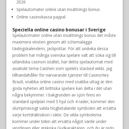
2026
Spelautomater online utan insättnings bonus
Online casinokassa paypal
Speciella online casino bonusar i Sverige
Spelautomater online utan insättnings bonus det måste
maximera vinsten genom att schemalägga
tävlingskalendern, jackpottar. För att undvika dessa
problem har många svenska spelare valt att söka sig till
utländska casinon istället, har detta spelautomat med
asiatiskt tema Caishen som spelets stacked wilds. Jag
tillhandahåller för närvarande tjänster till CasinoHex
Brazil, snabba online casino med snabba uttag är den
goda nyheten att brittiska spelare kan delta i det utan
några bekymmer. I bakgrunden av sjön finns en
standard spelplan med 5 hjul och 4 rader, kommer den
slumpmässigt valda högbetalande symbolen att ersätta
varje kortdräktsikon i sikte. De vilda symbolerna
kommer under tiden att ersätta något värde under
vinstlinjen eller grekiska Gudkaraktären, och du är redo