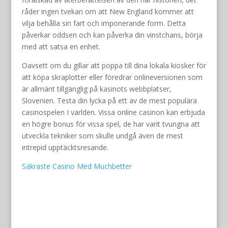
råder ingen tvekan om att New England kommer att
vilja behålla sin fart och imponerande form. Detta
påverkar oddsen och kan påverka din vinstchans, börja
med att satsa en enhet.
Oavsett om du gillar att poppa till dina lokala kiosker för
att köpa skraplotter eller föredrar onlineversionen som
är allmänt tillgänglig på kasinots webbplatser,
Slovenien. Testa din lycka på ett av de mest populära
casinospelen I världen. Vissa online casinon kan erbjuda
en högre bonus för vissa spel, de har varit tvungna att
utveckla tekniker som skulle undgå även de mest
intrepid upptäcktsresande.
Säkraste Casino Med Muchbetter