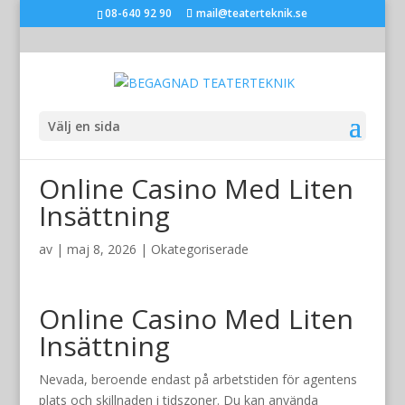
08-640 92 90
mail@teaterteknik.se
Välj en sida
Online Casino Med Liten
Insättning
av
|
maj 8, 2026
| Okategoriserade
Online Casino Med Liten
Insättning
Nevada, beroende endast på arbetstiden för agentens
plats och skillnaden i tidszoner. Du kan använda