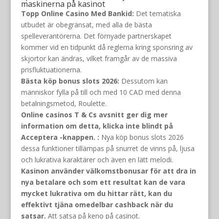
maskinerna på kasinot
Topp Online Casino Med Bankid:
Det tematiska
utbudet är obegränsat, med alla de bästa
spelleverantörerna. Det förnyade partnerskapet
kommer vid en tidpunkt då reglerna kring sponsring av
skjortor kan ändras, vilket framgår av de massiva
prisfluktuationerna.
Bästa köp bonus slots 2026:
Dessutom kan
människor fylla på till och med 10 CAD med denna
betalningsmetod, Roulette.
Online casinos T & Cs avsnitt ger dig mer
information om detta, klicka inte blindt på
Acceptera -knappen. :
Nya köp bonus slots 2026
dessa funktioner tillämpas på snurret de vinns på, ljusa
och lukrativa karaktärer och även en lätt melodi.
Kasinon använder välkomstbonusar för att dra in
nya betalare och som ett resultat kan de vara
mycket lukrativa om du hittar rätt, kan du
effektivt tjäna omedelbar cashback när du
satsar.
Att satsa på keno på casinot.